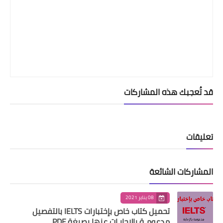
قد تُعجبك هذه المشاركات
تعليقات
المشاركات الشائعة
08 يناير 2021
تحميل كتاب خاص بإختبارات IELTS بالتفصيل
مدعومـة بالإجابـات عنها بصيغة PDF