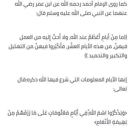
كما روى الإمام أحمد رحمه الله عن ابن عمر رضي الله
عنهما عن النبي صلى الله عليه وسلم قال:
((ما مِنْ أَيامٍ أَعْظَمُ عند الله، ولا أَحبُّ إِليه من العمل
فيهنَّ، من هذه الأيام العشْر، فأَكْثِروا فيهنَّ من التهليل
والتكبير والتحميد ))
إنها الأيام المعلومات التي شرع فيها الله ذكره:قال
تعالى:
﴿وَيَذْكُرُوا اسْمَ اللَّهِ فِي أَيَّامٍ مَعْلُومَاتٍ عَلَى مَا رَزَقَهُمْ مِنْ
بَهِيمَةِ الأَنْعَامِ﴾