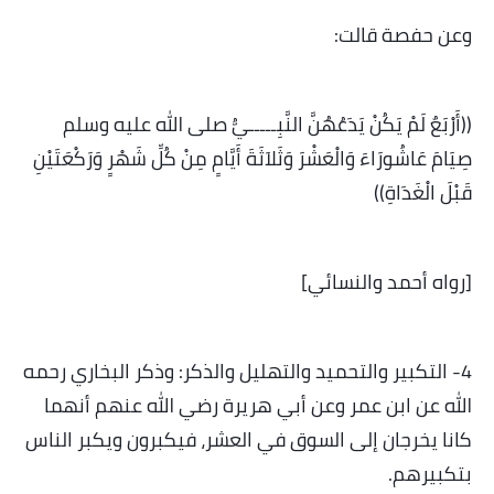
وعن حفصة قالت:
((أَرْبَعٌ لَمْ يَكُنْ يَدَعُهُنَّ النَّبِـــــيُّ صلى الله عليه وسلم
صِيَامَ عَاشُورَاءَ وَالْعَشْرَ وَثَلاَثَةَ أَيَّامٍ مِنْ كُلِّ شَهْرٍ وَرَكْعَتَيْنِ
قَبْلَ الْغَدَاةِ))
[رواه أحمد والنسائي]
4- التكبير والتحميد والتهليل والذكر: وذكر البخاري رحمه
الله عن ابن عمر وعن أبي هريرة رضي الله عنهم أنهما
كانا يخرجان إلى السوق في العشر، فيكبرون ويكبر الناس
بتكبيرهم.