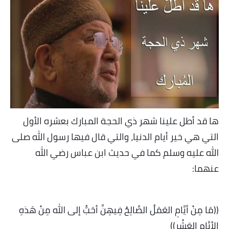
اللغة الانجليزية
الوظيفة
إعلاميات
التعليم
الصحة
ها قد أطل علينا شهر ذي الحجة المبارك بعشره الأول
التي هي خير أيام الدنيا، والتي قال فيها رسول الله صلى
الله عليه وسلم كما في حديث ابن عباس رضي الله
عنهما:
((مَا مِنْ أيَّامٍ العَمَلُ الصَّالِحُ فِيهِنَّ أحَبُّ إلى الله مِنْ هَذهِ
الأيَّامِ العَشْرِ))