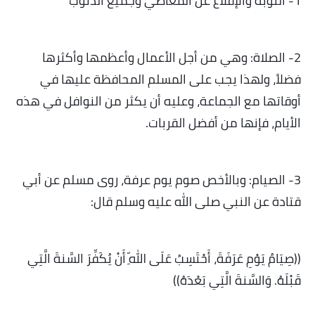
1- التوبة والإقلاع عن المعاصي وجميع الذنوب
2- الصلاة: وهي من أجل الأعمال وأعظمها وأكثرها
فضلاً، ولهذا يجب على المسلم المحافظة عليها في
أوقاتها مع الجماعة، وعليه أن يكثر من النوافل في هذه
الأيام، فإنها من أفضل القربات.
3- الصيام: وبالأخص صوم يوم عرفة، روى مسلم عن أبي
قتادة عن النبي صلى الله عليه وسلم قال:
((صِيَامُ يَوْمِ عَرَفَةَ، أَحْتَسِبُ عَلَى اللّهِ أَنْ يُكَفِّرَ السَّنةَ الَّتِي
قَبْلَهُ. وَالسَّنةَ الَّتِي بَعْدَهُ))