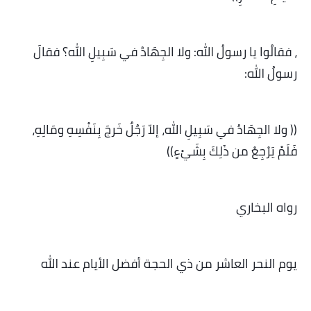
، فقالُوا يا رسولُ الله: ولا الجِهَادُ في سَبِيلِ الله؟ فقالَ
رسولُ الله:
(( ولا الجِهَادُ في سَبِيلِ الله، إلاّ رَجُلٌ خَرجَ بِنَفْسِهِ ومَالِهِ،
فَلَمْ يَرْجِعْ من ذَلِكَ بِشَيْءٍ))
رواه البخاري
يوم النحر العاشر من ذي الحجة أفضل الأيام عند الله