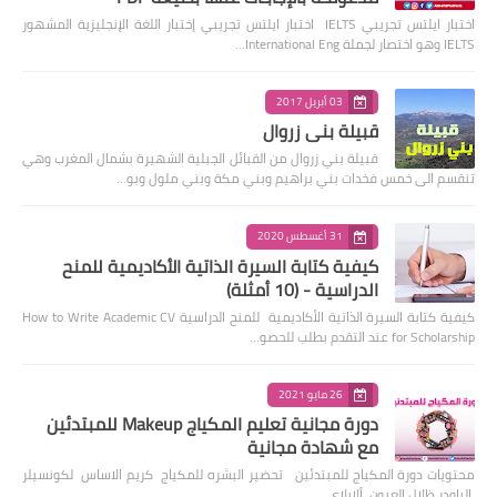
اختبار ايلتس تجريبي IELTS اختبار ايلتس تجريبي إختبار اللغة الإنجليزية المشهور
IELTS وهو اختصار لجملة International Eng…
03 أبريل 2017
قبيلة بني زروال
قبيلة بني زروال من القبائل الجبلية الشهيرة بشمال المغرب وهي
تنقسم الى خمس فخدات بني براهيم وبني مكة وبني ملول وبو…
31 أغسطس 2020
كيفية كتابة السيرة الذاتية الأكاديمية للمنح
الدراسية - (10 أمثلة)
كيفية كتابة السيرة الذاتية الأكاديمية للمنح الدراسية How to Write Academic CV
for Scholarship عند التقدم بطلب للحصو…
26 مايو 2021
دورة مجانية تعليم المكياج Makeup للمبتدئين
مع شهادة مجانية
محتويات دورة المكياج للمبتدئين تحضير البشره للمكياج كريم الاساس لكونسيلر
الباودر ظلال العيون ألايلاي…