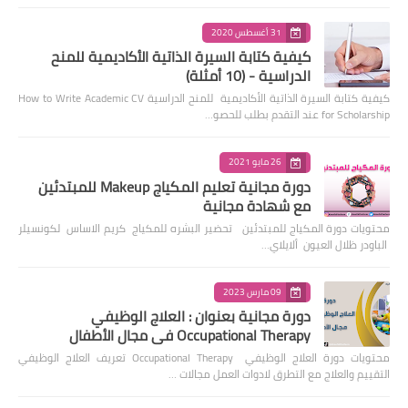
31 أغسطس 2020
كيفية كتابة السيرة الذاتية الأكاديمية للمنح
الدراسية - (10 أمثلة)
كيفية كتابة السيرة الذاتية الأكاديمية للمنح الدراسية How to Write Academic CV
for Scholarship عند التقدم بطلب للحصو…
26 مايو 2021
دورة مجانية تعليم المكياج Makeup للمبتدئين
مع شهادة مجانية
محتويات دورة المكياج للمبتدئين تحضير البشره للمكياج كريم الاساس لكونسيلر
الباودر ظلال العيون ألايلاي…
09 مارس 2023
دورة مجانية بعنوان : العلاج الوظيفي
Occupational Therapy في مجال الأطفال
محتويات دورة العلاج الوظيفي Occupational Therapy تعريف العلاج الوظيفي
التقييم والعلاج مع التطرق لادوات العمل مجالات …