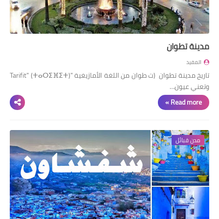
مدينة تطوان
المفيد
تاريخ مدينة تطوان (ت طوان من اللغة الأمازيغية "Tarifit" (ⵜⴰⵔⵉⴼⵉⵜ)
وتعني عيون…
Read more »
مدن قبائل