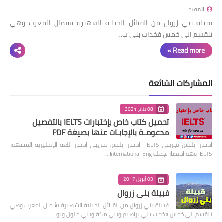
المفيد
قبيلة بني زروال من القبائل الجبلية الشهيرة بشمال المغرب وهي
تنقسم الى خمس فخدات بني ب…
Read more »
المشاركات الشائعة
08 يناير 2021
تحميل كتاب خاص بإختبارات IELTS بالتفصيل
مدعومـة بالإجابـات عنها بصيغة PDF
اختبار ايلتس تجريبي IELTS اختبار ايلتس تجريبي إختبار اللغة الإنجليزية المشهور
IELTS وهو اختصار لجملة International Eng…
03 أبريل 2017
قبيلة بني زروال
قبيلة بني زروال من القبائل الجبلية الشهيرة بشمال المغرب وهي
تنقسم الى خمس فخدات بني براهيم وبني مكة وبني ملول وبو…