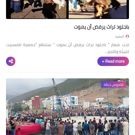
باجلود تراث يرفض أن يموت
المفيد
تحت شعار " باجلود تراث يرفض أن يموت " ستنظم "جمعية تامسنيت
للبيئة والتنم…
Read more »
قاموس جبالة