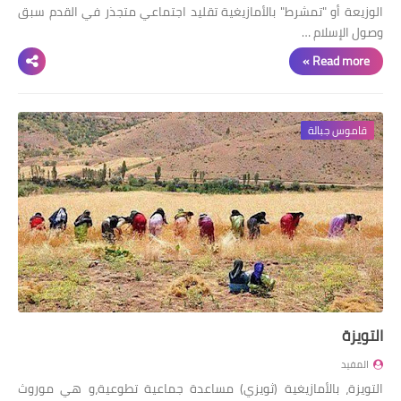
الوزيعة أو "تمشرط" بالأمازيغية تقليد اجتماعي متجذر في القدم سبق
وصول الإسلام …
Read more »
قاموس جبالة
التويزة
المفيد
التويزة، بالأمازيغية (ثويزي) مساعدة جماعية تطوعية،و هي موروث