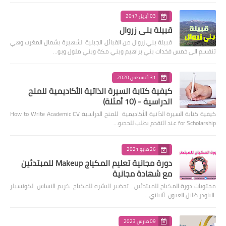
03 أبريل 2017
قبيلة بني زروال
قبيلة بني زروال من القبائل الجبلية الشهيرة بشمال المغرب وهي
تنقسم الى خمس فخدات بني براهيم وبني مكة وبني ملول وبو…
31 أغسطس 2020
كيفية كتابة السيرة الذاتية الأكاديمية للمنح
الدراسية - (10 أمثلة)
كيفية كتابة السيرة الذاتية الأكاديمية للمنح الدراسية How to Write Academic CV
for Scholarship عند التقدم بطلب للحصو…
26 مايو 2021
دورة مجانية تعليم المكياج Makeup للمبتدئين
مع شهادة مجانية
محتويات دورة المكياج للمبتدئين تحضير البشره للمكياج كريم الاساس لكونسيلر
الباودر ظلال العيون ألايلاي…
09 مارس 2023