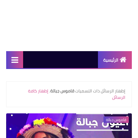
الرئيسية
دورات مجانية
كورسات مجانية
‏إظهار الرسائل ذات التسميات
قاموس جبالة
.
إظهار كافة
الرسائل
منح دراسية
مقالات مفيدة
قاموس جبالة
تعلم اللغات