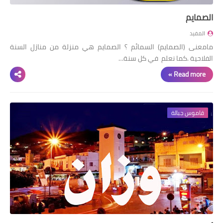
الصمايم
المفيد
مامعنى (الصمايم) السمائم ؟ الصمايم هي منزلة من منازل السنة
الفلاحية .كما نعلم في كل سنة…
Read more »
قاموس جبالة