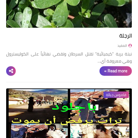
الرجلة
المفيد
نبتة برية "كيميائية" تقتل السرطان وتقضي نهائياً على الكوليسترول
وهي معروفة أي…
Read more »
قاموس جبالة