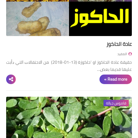
عادة الحاكوز
المفيد
حقيقة عادة الحاكوز او 'حاكوزة (13-01-2018) من ﺍﻻﺣﺘﻔﺎﻻﺕ ﺍﻟﺘﻲ ﺩﺃﺑﺖ
ﻋﻠﻴﻬﺎ ﻗﺪﻳﻤﺎ ﺑﻌﺾ…
Read more »
قاموس جبالة