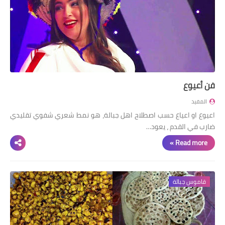
اللغة الانجليزية
الوظيفة
إعلاميات
التعليم
فن أعيوع
الصحة
المفيد
اعيوع او اعياع حسب اصطلاح اهل جبالة، هو نمط شعري شفوي تقليدي
ضارب في القدم ، يعود…
Read more »
قاموس جبالة