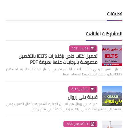
تعليقات
المشاركات الشائعة
08 يناير 2021
تحميل كتاب خاص بإختبارات IELTS بالتفصيل
مدعومـة بالإجابـات عنها بصيغة PDF
اختبار ايلتس تجريبي IELTS اختبار ايلتس تجريبي إختبار اللغة الإنجليزية المشهور
IELTS وهو اختصار لجملة International Eng…
03 أبريل 2017
قبيلة بني زروال
قبيلة بني زروال من القبائل الجبلية الشهيرة بشمال المغرب وهي
تنقسم الى خمس فخدات بني براهيم وبني مكة وبني ملول وبو…
31 أغسطس 2020