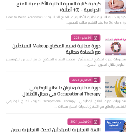
كيفية كتابة السيرة الذاتية الأكاديمية للمنح
الدراسية - (10 أمثلة)
كيفية كتابة السيرة الذاتية الأكاديمية للمنح الدراسية How to Write Academic CV
for Scholarship عند التقدم بطلب للحصو…
26 مايو 2021
دورة مجانية تعليم المكياج Makeup للمبتدئين
مع شهادة مجانية
محتويات دورة المكياج للمبتدئين تحضير البشره للمكياج كريم الاساس لكونسيلر
الباودر ظلال العيون ألايلاي…
09 مارس 2023
دورة مجانية بعنوان : العلاج الوظيفي
Occupational Therapy في مجال الأطفال
محتويات دورة العلاج الوظيفي Occupational Therapy تعريف العلاج الوظيفي
التقييم والعلاج مع التطرق لادوات العمل مجالات …
04 نوفمبر 2024
اللغة الانجليزية للمبتدئين تحدث الانجليزية بدون