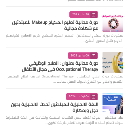
26 مايو 2021
دورة مجانية تعليم المكياج Makeup للمبتدئين
مع شهادة مجانية
محتويات دورة المكياج للمبتدئين تحضير البشره للمكياج كريم الاساس لكونسيلر
الباودر ظلال العيون ألايلاي…
09 مارس 2023
دورة مجانية بعنوان : العلاج الوظيفي
Occupational Therapy في مجال الأطفال
محتويات دورة العلاج الوظيفي Occupational Therapy تعريف العلاج الوظيفي
التقييم والعلاج مع التطرق لادوات العمل مجالات …
04 نوفمبر 2024
اللغة الانجليزية للمبتدئين تحدث الانجليزية بدون
خجل وبمهارة
ماذا ستتعلم سوف تتعلم بعض الكلمات المهمة والشائعة في اللغة الانجليزية
سوف تتعلم اسخدام الازمة سوف تتعلم طريقة تكوي…