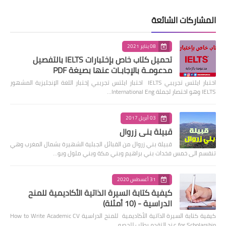
المشاركات الشائعة
08 يناير 2021
تحميل كتاب خاص بإختبارات IELTS بالتفصيل
مدعومـة بالإجابـات عنها بصيغة PDF
اختبار ايلتس تجريبي IELTS اختبار ايلتس تجريبي إختبار اللغة الإنجليزية المشهور
IELTS وهو اختصار لجملة International Eng…
03 أبريل 2017
قبيلة بني زروال
قبيلة بني زروال من القبائل الجبلية الشهيرة بشمال المغرب وهي
تنقسم الى خمس فخدات بني براهيم وبني مكة وبني ملول وبو…
31 أغسطس 2020
كيفية كتابة السيرة الذاتية الأكاديمية للمنح
الدراسية - (10 أمثلة)
كيفية كتابة السيرة الذاتية الأكاديمية للمنح الدراسية How to Write Academic CV
for Scholarship عند التقدم بطلب للحصو…