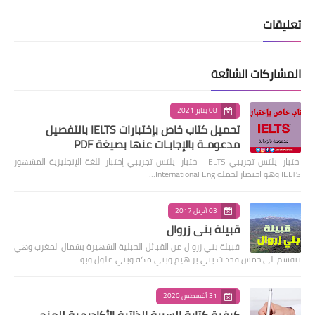
تعليقات
المشاركات الشائعة
08 يناير 2021
تحميل كتاب خاص بإختبارات IELTS بالتفصيل
مدعومـة بالإجابـات عنها بصيغة PDF
اختبار ايلتس تجريبي IELTS اختبار ايلتس تجريبي إختبار اللغة الإنجليزية المشهور
IELTS وهو اختصار لجملة International Eng…
03 أبريل 2017
قبيلة بني زروال
قبيلة بني زروال من القبائل الجبلية الشهيرة بشمال المغرب وهي
تنقسم الى خمس فخدات بني براهيم وبني مكة وبني ملول وبو…
31 أغسطس 2020
كيفية كتابة السيرة الذاتية الأكاديمية للمنح