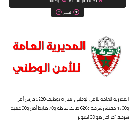
الصفحة الرئيسية
الوظيفة
اللغة الانجليزية
الحجم
الوظيفة
إعلاميات
التعليم
الصحة
المديرية العامة للأمن الوطني: مباراة توظيف 5228 حارس أمن
و1700 مفتش شرطة و620 ضابط شرطة و70 ضابط أمن و90 عميد
شرطة. آخر أجل هو 30 أكتوبر