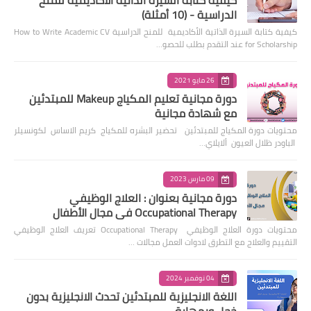
الدراسية - (10 أمثلة)
كيفية كتابة السيرة الذاتية الأكاديمية للمنح الدراسية How to Write Academic CV
for Scholarship عند التقدم بطلب للحصو…
26 مايو 2021
دورة مجانية تعليم المكياج Makeup للمبتدئين
مع شهادة مجانية
محتويات دورة المكياج للمبتدئين تحضير البشره للمكياج كريم الاساس لكونسيلر
الباودر ظلال العيون ألايلاي…
09 مارس 2023
دورة مجانية بعنوان : العلاج الوظيفي
Occupational Therapy في مجال الأطفال
محتويات دورة العلاج الوظيفي Occupational Therapy تعريف العلاج الوظيفي
التقييم والعلاج مع التطرق لادوات العمل مجالات …
04 نوفمبر 2024
اللغة الانجليزية للمبتدئين تحدث الانجليزية بدون