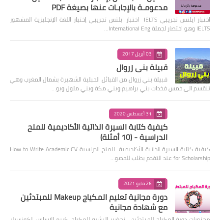
مدعومـة بالإجابـات عنها بصيغة PDF
اختبار ايلتس تجريبي IELTS اختبار ايلتس تجريبي إختبار اللغة الإنجليزية المشهور
IELTS وهو اختصار لجملة International Eng…
03 أبريل 2017
قبيلة بني زروال
قبيلة بني زروال من القبائل الجبلية الشهيرة بشمال المغرب وهي
تنقسم الى خمس فخدات بني براهيم وبني مكة وبني ملول وبو…
31 أغسطس 2020
كيفية كتابة السيرة الذاتية الأكاديمية للمنح
الدراسية - (10 أمثلة)
كيفية كتابة السيرة الذاتية الأكاديمية للمنح الدراسية How to Write Academic CV
for Scholarship عند التقدم بطلب للحصو…
26 مايو 2021
دورة مجانية تعليم المكياج Makeup للمبتدئين
مع شهادة مجانية
محتويات دورة المكياج للمبتدئين تحضير البشره للمكياج كريم الاساس لكونسيلر