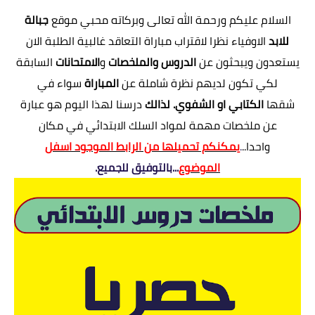
اللغة الانجليزية
السلام عليكم ورحمة الله تعالى وبركاته محبي موقع
جبالة
للابد
الاوفياء نظرا لاقتراب مباراة التعاقد غالبية الطلبة الان
الوظيفة
يستعدون ويبحثون عن
الدروس والملخصات
و
الامتحانات
السابقة
إعلاميات
لكي تكون لديهم نظرة شاملة عن
المباراة
سواء في
التعليم
شقها
الكتابي او الشفوي. لذالك
درسنا لهذا اليوم هو عبارة
عن ملخصات مهمة لمواد السلك الابتدائي في مكان
الصحة
واحدا..
.
يمكنكم تحميلها من الرابط الموجود اسفل
الموضوع
...بالتوفيق للجميع.