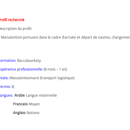
rofil recherché
escription du profil:
 Manutention portuaire dans le cadre d'arrivée et départ de navires, chargeme
Formation:
Baccalauréatµ
xpérience professionnelle:
(6 mois - 1 an)
oste:
Manutentionnaire (transport logistique)
Permis:
B,
Langues:
Arabe:
Langue maternelle
Francais:
Moyen
Anglais:
Notions