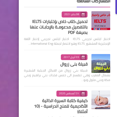
المشاركات الشائعة
08 يناير 2021
تحميل كتاب خاص بإختبارات IELTS
بالتفصيل مدعومـة بالإجابـات عنها
بصيغة PDF
اختبار ايلتس تجريبي IELTS اختبار ايلتس تجريبي إختبار اللغة
الإنجليزية المشهور IELTS وهو اختصار لجملة International Eng…
03 أبريل 2017
قبيلة بني زروال
قبيلة بني زروال من القبائل الجبلية الشهيرة
بشمال المغرب وهي تنقسم الى خمس فخدات بني براهيم وبني
مكة وبني ملول وبو…
31 أغسطس 2020
كيفية كتابة السيرة الذاتية
الأكاديمية للمنح الدراسية - (10
أمثلة)