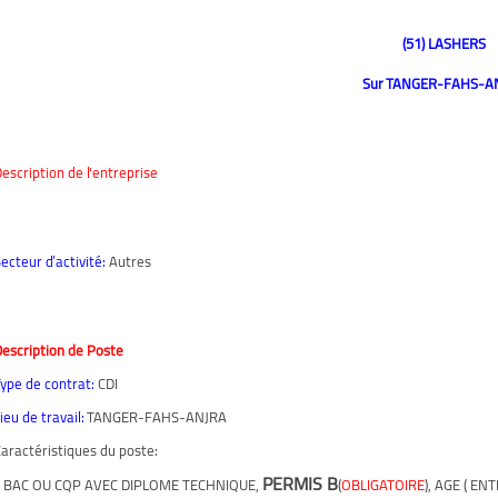
(51) LASHERS
Sur TANGER-FAHS-A
escription de l'entreprise
ecteur d’activité:
Autres
escription de Poste
ype de contrat:
CDI
ieu de travail:
TANGER-FAHS-ANJRA
aractéristiques du poste:
PERMIS B
- BAC OU CQP AVEC DIPLOME TECHNIQUE,
(
OBLIGATOIRE
), AGE ( E