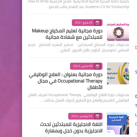
كيفية كتابة السيرة الذاتية الأكاديمية للمنح الدراسية How to Write
Academic CV for Scholarship عند التقدم بطلب للحصو…
26 مايو 2021
دورة مجانية تعليم المكياج Makeup
للمبتدئين مع شهادة مجانية
محتويات دورة المكياج للمبتدئين تحضير البشره للمكياج كريم
D
الاساس لكونسيلر الباودر ظلال العيون ألايلاي…
09 مارس 2023
S
دورة مجانية بعنوان : العلاج الوظيفي
Occupational Therapy في مجال
الأطفال
محتويات دورة العلاج الوظيفي Occupational Therapy تعريف العلاج
D
الوظيفي التقييم والعلاج مع التطرق لادوات العمل مجالات …
T
L
04 نوفمبر 2024
اللغة الانجليزية للمبتدئين تحدث
C
الانجليزية بدون خجل وبمهارة