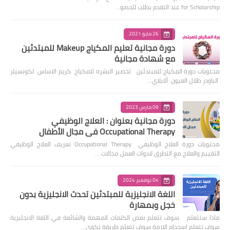
for Scholarship عند التقدم بطلب للحصو…
26 مايو 2021
دورة مجانية تعليم المكياج Makeup للمبتدئين
مع شهادة مجانية
محتويات دورة المكياج للمبتدئين تحضير البشره للمكياج كريم الاساس لكونسيلر
الباودر ظلال العيون ألايلاي…
09 مارس 2023
دورة مجانية بعنوان : العلاج الوظيفي
Occupational Therapy في مجال الأطفال
محتويات دورة العلاج الوظيفي Occupational Therapy تعريف العلاج الوظيفي
التقييم والعلاج مع التطرق لادوات العمل مجالات …
04 نوفمبر 2024
اللغة الانجليزية للمبتدئين تحدث الانجليزية بدون
خجل وبمهارة
ماذا ستتعلم سوف تتعلم بعض الكلمات المهمة والشائعة في اللغة الانجليزية
سوف تتعلم اسخدام الازمة سوف تتعلم طريقة تكوي…