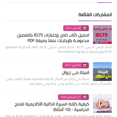
المشاركات الشائعة
08 يناير 2021
تحميل كتاب خاص بإختبارات IELTS بالتفصيل
مدعومـة بالإجابـات عنها بصيغة PDF
اختبار ايلتس تجريبي IELTS اختبار ايلتس تجريبي إختبار اللغة الإنجليزية المشهور
IELTS وهو اختصار لجملة International Eng…
03 أبريل 2017
قبيلة بني زروال
قبيلة بني زروال من القبائل الجبلية الشهيرة بشمال المغرب وهي
تنقسم الى خمس فخدات بني براهيم وبني مكة وبني ملول وبو…
31 أغسطس 2020
كيفية كتابة السيرة الذاتية الأكاديمية للمنح
الدراسية - (10 أمثلة)
كيفية كتابة السيرة الذاتية الأكاديمية للمنح الدراسية How to Write Academic CV