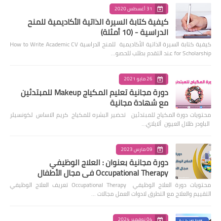
31 أغسطس 2020
كيفية كتابة السيرة الذاتية الأكاديمية للمنح
الدراسية - (10 أمثلة)
كيفية كتابة السيرة الذاتية الأكاديمية للمنح الدراسية How to Write Academic CV
for Scholarship عند التقدم بطلب للحصو…
26 مايو 2021
دورة مجانية تعليم المكياج Makeup للمبتدئين
مع شهادة مجانية
محتويات دورة المكياج للمبتدئين تحضير البشره للمكياج كريم الاساس لكونسيلر
الباودر ظلال العيون ألايلاي…
09 مارس 2023
دورة مجانية بعنوان : العلاج الوظيفي
Occupational Therapy في مجال الأطفال
محتويات دورة العلاج الوظيفي Occupational Therapy تعريف العلاج الوظيفي
التقييم والعلاج مع التطرق لادوات العمل مجالات …
04 نوفمبر 2024