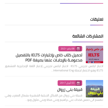
تعليقات
المشاركات الشائعة
08 يناير 2021
تحميل كتاب خاص بإختبارات IELTS بالتفصيل
مدعومـة بالإجابـات عنها بصيغة PDF
اختبار ايلتس تجريبي IELTS اختبار ايلتس تجريبي إختبار اللغة الإنجليزية المشهور
IELTS وهو اختصار لجملة International Eng…
03 أبريل 2017
قبيلة بني زروال
قبيلة بني زروال من القبائل الجبلية الشهيرة بشمال المغرب وهي
تنقسم الى خمس فخدات بني براهيم وبني مكة وبني ملول وبو…