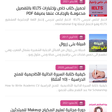
08 يناير 2021
تحميل كتاب خاص بإختبارات IELTS بالتفصيل
مدعومـة بالإجابـات عنها بصيغة PDF
اختبار ايلتس تجريبي IELTS اختبار ايلتس تجريبي إختبار اللغة الإنجليزية المشهور
IELTS وهو اختصار لجملة International Eng…
03 أبريل 2017
قبيلة بني زروال
قبيلة بني زروال من القبائل الجبلية الشهيرة بشمال المغرب وهي
تنقسم الى خمس فخدات بني براهيم وبني مكة وبني ملول وبو…
31 أغسطس 2020
كيفية كتابة السيرة الذاتية الأكاديمية للمنح
الدراسية - (10 أمثلة)
كيفية كتابة السيرة الذاتية الأكاديمية للمنح الدراسية How to Write Academic CV
for Scholarship عند التقدم بطلب للحصو…
26 مايو 2021
دورة مجانية تعليم المكياج Makeup للمبتدئين