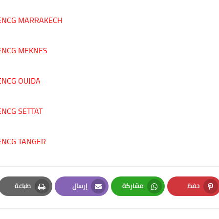
ENCG MARRAKECH
ENCG MEKNES
ENCG OUJDA
ENCG SETTAT
ENCG TANGER
حفظ
مشاركة
إرسال
طباعة
Print
Email
Whatsapp
Pinterest