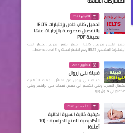
المشاركات الشائعة
08 يناير 2021
تحميل كتاب خاص بإختبارات IELTS
بالتفصيل مدعومـة بالإجابـات عنها
بصيغة PDF
اختبار ايلتس تجريبي IELTS اختبار ايلتس تجريبي إختبار اللغة
الإنجليزية المشهور IELTS وهو اختصار لجملة International Eng…
03 أبريل 2017
قبيلة بني زروال
قبيلة بني زروال من القبائل الجبلية الشهيرة
بشمال المغرب وهي تنقسم الى خمس فخدات بني براهيم وبني
مكة وبني ملول وبو…
31 أغسطس 2020
كيفية كتابة السيرة الذاتية
الأكاديمية للمنح الدراسية - (10
أمثلة)