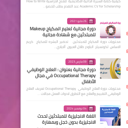
كيفية كتابة السيرة الذاتية الأكاديمية للمنح الدراسية How to Write
Academic CV for Scholarship عند التقدم بطلب للحصو…
26 مايو 2021
دورة مجانية تعليم المكياج Makeup
للمبتدئين مع شهادة مجانية
محتويات دورة المكياج للمبتدئين تحضير البشره للمكياج كريم
الاساس لكونسيلر الباودر ظلال العيون ألايلاي…
09 مارس 2023
دورة مجانية بعنوان : العلاج الوظيفي
Occupational Therapy في مجال
الأطفال
محتويات دورة العلاج الوظيفي Occupational Therapy تعريف العلاج
الوظيفي التقييم والعلاج مع التطرق لادوات العمل مجالات …
04 نوفمبر 2024
اللغة الانجليزية للمبتدئين تحدث
الانجليزية بدون خجل وبمهارة