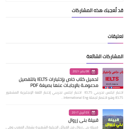
قد تُعجبك هذه المشاركات
تعليقات
المشاركات الشائعة
08 يناير 2021
تحميل كتاب خاص بإختبارات IELTS بالتفصيل
مدعومـة بالإجابـات عنها بصيغة PDF
اختبار ايلتس تجريبي IELTS اختبار ايلتس تجريبي إختبار اللغة الإنجليزية المشهور
IELTS وهو اختصار لجملة International Eng…
03 أبريل 2017
قبيلة بني زروال
قبيلة بني زروال من القبائل الجبلية الشهيرة بشمال المغرب وهي