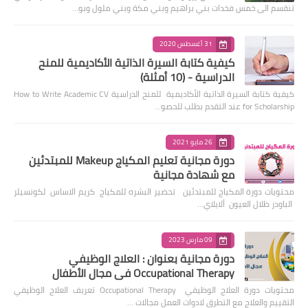
تنقسم الى خمس فخدات بني براهيم وبني مكة وبني ملول وبو…
31 أغسطس 2020
كيفية كتابة السيرة الذاتية الأكاديمية للمنح
الدراسية - (10 أمثلة)
كيفية كتابة السيرة الذاتية الأكاديمية للمنح الدراسية How to Write Academic CV
for Scholarship عند التقدم بطلب للحصو…
26 مايو 2021
دورة مجانية تعليم المكياج Makeup للمبتدئين
مع شهادة مجانية
محتويات دورة المكياج للمبتدئين تحضير البشره للمكياج كريم الاساس لكونسيلر
الباودر ظلال العيون ألايلاي…
09 مارس 2023
دورة مجانية بعنوان : العلاج الوظيفي
Occupational Therapy في مجال الأطفال
محتويات دورة العلاج الوظيفي Occupational Therapy تعريف العلاج الوظيفي
التقييم والعلاج مع التطرق لادوات العمل مجالات …