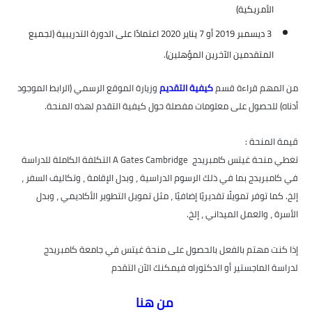
الأمريكية)
3 ديسمبر 2019 أو 7 يناير 2020 اعتمادًا على الدورة التدريبية (لجميع
المتقدمين الآخرين المؤهلين).
من المهم قراءة قسم
كيفية التقديم
وزيارة الموقع الرسمي (الرابط الموجود
أدناه) للحصول على معلومات مفصلة حول كيفية التقدم لهذه المنحة.
قيمة المنحة :
تغطي منحة غيتس كامبريدج A Gates Cambridge التكلفة الكاملة للدراسة
في كامبريدج بما في ذلك الرسوم الدراسية ، وبدل الإقامة ، وتكاليف السفر ،
إلخ. كما توفر تمويلًا تقديريًا إضافيًا ، مثل تمويل التطوير الأكاديمي ، وبدل
الأسرة ، والعمل الميداني ، إلخ.
إذا كنت مهتم بالفعل بالحصول على منحة غيتس في جامعة كامبريدج
لدراسة الماجستير أو الدكتوراه فيمكنك الآن التقدم
من هنا