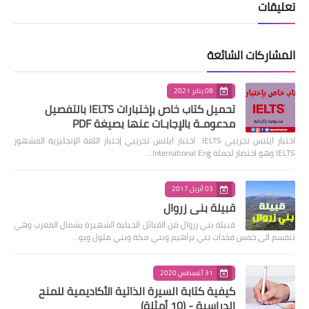
تعليقات
المشاركات الشائعة
08 يناير 2021
تحميل كتاب خاص بإختبارات IELTS بالتفصيل
مدعومـة بالإجابـات عنها بصيغة PDF
اختبار ايلتس تجريبي IELTS اختبار ايلتس تجريبي إختبار اللغة الإنجليزية المشهور
IELTS وهو اختصار لجملة International Eng…
03 أبريل 2017
قبيلة بني زروال
قبيلة بني زروال من القبائل الجبلية الشهيرة بشمال المغرب وهي
تنقسم الى خمس فخدات بني براهيم وبني مكة وبني ملول وبو…
31 أغسطس 2020
كيفية كتابة السيرة الذاتية الأكاديمية للمنح
الدراسية - (10 أمثلة)