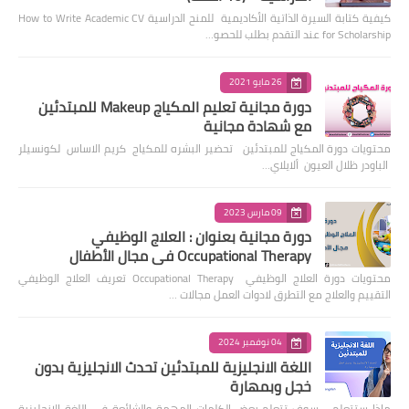
كيفية كتابة السيرة الذاتية الأكاديمية للمنح الدراسية How to Write Academic CV
for Scholarship عند التقدم بطلب للحصو…
26 مايو 2021
دورة مجانية تعليم المكياج Makeup للمبتدئين
مع شهادة مجانية
محتويات دورة المكياج للمبتدئين تحضير البشره للمكياج كريم الاساس لكونسيلر
الباودر ظلال العيون ألايلاي…
09 مارس 2023
دورة مجانية بعنوان : العلاج الوظيفي
Occupational Therapy في مجال الأطفال
محتويات دورة العلاج الوظيفي Occupational Therapy تعريف العلاج الوظيفي
التقييم والعلاج مع التطرق لادوات العمل مجالات …
04 نوفمبر 2024
اللغة الانجليزية للمبتدئين تحدث الانجليزية بدون
خجل وبمهارة
ماذا ستتعلم سوف تتعلم بعض الكلمات المهمة والشائعة في اللغة الانجليزية