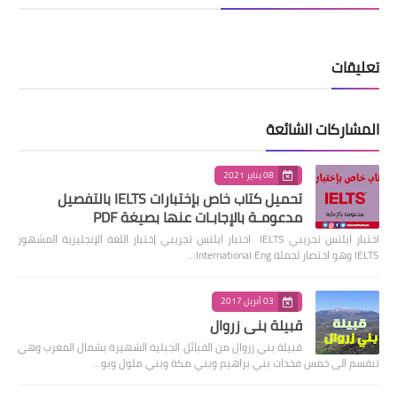
تعليقات
المشاركات الشائعة
08 يناير 2021
تحميل كتاب خاص بإختبارات IELTS بالتفصيل
مدعومـة بالإجابـات عنها بصيغة PDF
اختبار ايلتس تجريبي IELTS اختبار ايلتس تجريبي إختبار اللغة الإنجليزية المشهور
IELTS وهو اختصار لجملة International Eng…
03 أبريل 2017
قبيلة بني زروال
قبيلة بني زروال من القبائل الجبلية الشهيرة بشمال المغرب وهي
تنقسم الى خمس فخدات بني براهيم وبني مكة وبني ملول وبو…