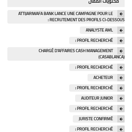
محتويات المقال
اللغة الانجليزية
ATTIJARIWAFA BANK LANCE UNE CAMPAGNE POUR LE
الوظيفة
RECRUTEMENT DES PROFILS CI-DESSOUS :
إعلاميات
ANALYSTE AML
PROFIL RECHERCHÉ :
التعليم
CHARGÉ D’AFFAIRES CASH MANAGEMENT
الصحة
(CASABLANCA)
PROFIL RECHERCHÉ :
ACHETEUR
PROFIL RECHERCHÉ :
AUDITEUR JUNIOR
PROFIL RECHERCHÉ :
JURISTE CONFIRMÉ
PROFIL RECHERCHÉ :