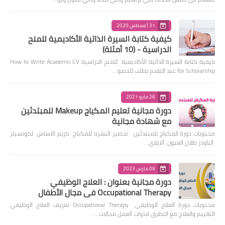
31 أغسطس 2020
كيفية كتابة السيرة الذاتية الأكاديمية للمنح
الدراسية - (10 أمثلة)
كيفية كتابة السيرة الذاتية الأكاديمية للمنح الدراسية How to Write Academic CV
for Scholarship عند التقدم بطلب للحصو…
26 مايو 2021
دورة مجانية تعليم المكياج Makeup للمبتدئين
مع شهادة مجانية
محتويات دورة المكياج للمبتدئين تحضير البشره للمكياج كريم الاساس لكونسيلر
الباودر ظلال العيون ألايلاي…
09 مارس 2023
دورة مجانية بعنوان : العلاج الوظيفي
Occupational Therapy في مجال الأطفال
محتويات دورة العلاج الوظيفي Occupational Therapy تعريف العلاج الوظيفي
التقييم والعلاج مع التطرق لادوات العمل مجالات …