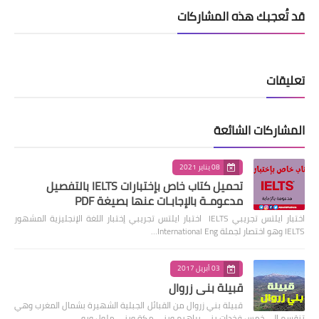
قد تُعجبك هذه المشاركات
تعليقات
المشاركات الشائعة
08 يناير 2021
تحميل كتاب خاص بإختبارات IELTS بالتفصيل
مدعومـة بالإجابـات عنها بصيغة PDF
اختبار ايلتس تجريبي IELTS اختبار ايلتس تجريبي إختبار اللغة الإنجليزية المشهور
IELTS وهو اختصار لجملة International Eng…
03 أبريل 2017
قبيلة بني زروال
قبيلة بني زروال من القبائل الجبلية الشهيرة بشمال المغرب وهي
تنقسم الى خمس فخدات بني براهيم وبني مكة وبني ملول وبو…