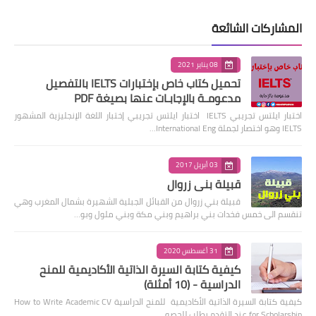
المشاركات الشائعة
08 يناير 2021
تحميل كتاب خاص بإختبارات IELTS بالتفصيل
مدعومـة بالإجابـات عنها بصيغة PDF
اختبار ايلتس تجريبي IELTS اختبار ايلتس تجريبي إختبار اللغة الإنجليزية المشهور
IELTS وهو اختصار لجملة International Eng…
03 أبريل 2017
قبيلة بني زروال
قبيلة بني زروال من القبائل الجبلية الشهيرة بشمال المغرب وهي
تنقسم الى خمس فخدات بني براهيم وبني مكة وبني ملول وبو…
31 أغسطس 2020
كيفية كتابة السيرة الذاتية الأكاديمية للمنح
الدراسية - (10 أمثلة)
كيفية كتابة السيرة الذاتية الأكاديمية للمنح الدراسية How to Write Academic CV
for Scholarship عند التقدم بطلب للحصو…