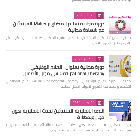
26 مايو 2021
دورة مجانية تعليم المكياج Makeup للمبتدئين
مع شهادة مجانية
محتويات دورة المكياج للمبتدئين تحضير البشره للمكياج كريم الاساس لكونسيلر
الباودر ظلال العيون ألايلاي…
09 مارس 2023
دورة مجانية بعنوان : العلاج الوظيفي
Occupational Therapy في مجال الأطفال
محتويات دورة العلاج الوظيفي Occupational Therapy تعريف العلاج الوظيفي
التقييم والعلاج مع التطرق لادوات العمل مجالات …
04 نوفمبر 2024
اللغة الانجليزية للمبتدئين تحدث الانجليزية بدون
خجل وبمهارة
ماذا ستتعلم سوف تتعلم بعض الكلمات المهمة والشائعة في اللغة الانجليزية
سوف تتعلم اسخدام الازمة سوف تتعلم طريقة تكوي…