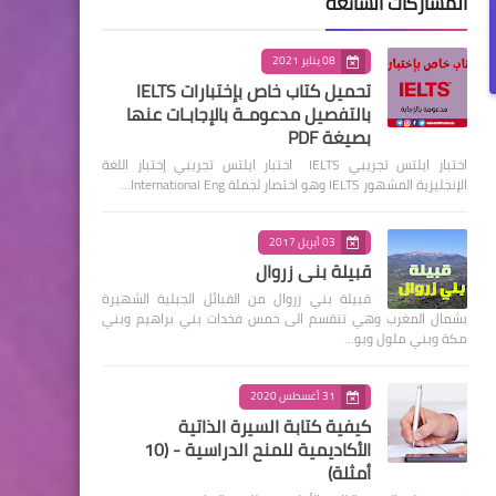
المشاركات الشائعة
08 يناير 2021
تحميل كتاب خاص بإختبارات IELTS
بالتفصيل مدعومـة بالإجابـات عنها
بصيغة PDF
اختبار ايلتس تجريبي IELTS اختبار ايلتس تجريبي إختبار اللغة
الإنجليزية المشهور IELTS وهو اختصار لجملة International Eng…
03 أبريل 2017
قبيلة بني زروال
قبيلة بني زروال من القبائل الجبلية الشهيرة
بشمال المغرب وهي تنقسم الى خمس فخدات بني براهيم وبني
مكة وبني ملول وبو…
31 أغسطس 2020
كيفية كتابة السيرة الذاتية
الأكاديمية للمنح الدراسية - (10
أمثلة)