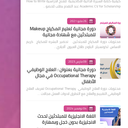
كيفية كتابة السيرة الذاتية الأكاديمية للمنح الدراسية How to Write
Academic CV for Scholarship عند التقدم بطلب للحصو…
26 مايو 2021
دورة مجانية تعليم المكياج Makeup
للمبتدئين مع شهادة مجانية
محتويات دورة المكياج للمبتدئين تحضير البشره للمكياج كريم
الاساس لكونسيلر الباودر ظلال العيون ألايلاي…
09 مارس 2023
دورة مجانية بعنوان : العلاج الوظيفي
Occupational Therapy في مجال
الأطفال
محتويات دورة العلاج الوظيفي Occupational Therapy تعريف العلاج
الوظيفي التقييم والعلاج مع التطرق لادوات العمل مجالات …
04 نوفمبر 2024
اللغة الانجليزية للمبتدئين تحدث
الانجليزية بدون خجل وبمهارة