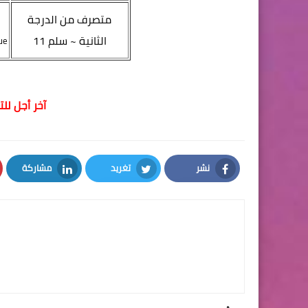
متصرف من الدرجة
الثانية ~ سلم 11
ue
آخر أجل للترشيح ه
نشر
تغريد
مشاركة
LinkedIn
Twitter
Facebook