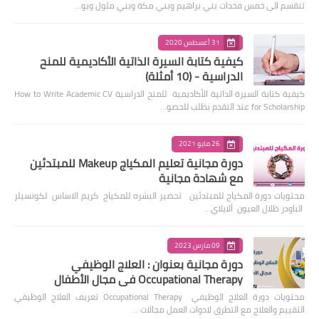
تنقسم الى خمس فخدات بني براهيم وبني مكة وبني ملول وبو…
31 أغسطس 2020
كيفية كتابة السيرة الذاتية الأكاديمية للمنح
الدراسية - (10 أمثلة)
كيفية كتابة السيرة الذاتية الأكاديمية للمنح الدراسية How to Write Academic CV
for Scholarship عند التقدم بطلب للحصو…
26 مايو 2021
دورة مجانية تعليم المكياج Makeup للمبتدئين
مع شهادة مجانية
محتويات دورة المكياج للمبتدئين تحضير البشره للمكياج كريم الاساس لكونسيلر
الباودر ظلال العيون ألايلاي…
09 مارس 2023
دورة مجانية بعنوان : العلاج الوظيفي
Occupational Therapy في مجال الأطفال
محتويات دورة العلاج الوظيفي Occupational Therapy تعريف العلاج الوظيفي
التقييم والعلاج مع التطرق لادوات العمل مجالات …