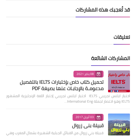
قد تُعجبك هذه المشاركات
تعليقات
المشاركات الشائعة
08 يناير 2021
تحميل كتاب خاص بإختبارات IELTS بالتفصيل
مدعومـة بالإجابـات عنها بصيغة PDF
اختبار ايلتس تجريبي IELTS اختبار ايلتس تجريبي إختبار اللغة الإنجليزية المشهور
IELTS وهو اختصار لجملة International Eng…
03 أبريل 2017
قبيلة بني زروال
قبيلة بني زروال من القبائل الجبلية الشهيرة بشمال المغرب وهي