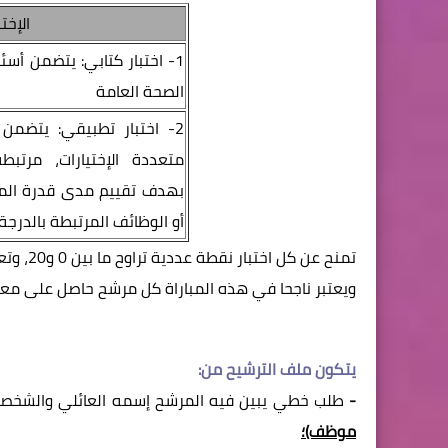
الإختب
1- اختبار كتابي: يتضمن أسئ
الصحة العامة
2- اختبار تطبيقي: يتضمن
متعددة الإختيارات، مرتبط
بهدف تقييم مدى قدرة المر
أو الوظائف المرتبطة بالدرجة
تمنح عن كل اختبار نقطة عددية تراوح ما بين 0 و20، وتعتبر إقصائية كل نقطة تساوي أو تقل عن 5 من 20.
ويعتبر ناجحا في هذه المباراة كل مرشح حاصل على معدل عام لا يقل عن 10 من 20 دون
يتكون ملف الترشيح من:
-
طلب خطي يبين فيه المرشح إسمه العائلي والشخصي
موظف)؛