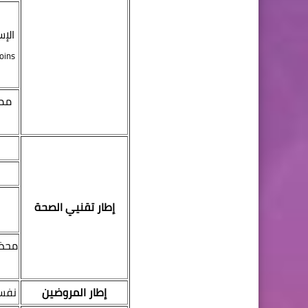
الإس
oins
ممر
إطار تقنيي الصحة
محضر
إطار المروضين
نفس