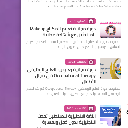
كيفية كتابة السيرة الذاتية الأكاديمية للمنح الدراسية How to Write
Academic CV for Scholarship عند التقدم بطلب للحصو…
26 مايو 2021
دورة مجانية تعليم المكياج Makeup
للمبتدئين مع شهادة مجانية
محتويات دورة المكياج للمبتدئين تحضير البشره للمكياج كريم
الاساس لكونسيلر الباودر ظلال العيون ألايلاي…
09 مارس 2023
دورة مجانية بعنوان : العلاج الوظيفي
Occupational Therapy في مجال
الأطفال
محتويات دورة العلاج الوظيفي Occupational Therapy تعريف العلاج
الوظيفي التقييم والعلاج مع التطرق لادوات العمل مجالات …
،
04 نوفمبر 2024
اللغة الانجليزية للمبتدئين تحدث
الانجليزية بدون خجل وبمهارة