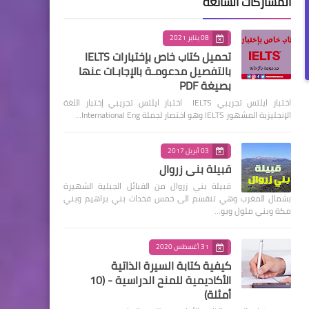
المشاركات الشائعة
08 يناير 2021
تحميل كتاب خاص بإختبارات IELTS
بالتفصيل مدعومـة بالإجابـات عنها
بصيغة PDF
اختبار ايلتس تجريبي IELTS اختبار ايلتس تجريبي إختبار اللغة
الإنجليزية المشهور IELTS وهو اختصار لجملة International Eng…
03 أبريل 2017
قبيلة بني زروال
قبيلة بني زروال من القبائل الجبلية الشهيرة
بشمال المغرب وهي تنقسم الى خمس فخدات بني براهيم وبني
مكة وبني ملول وبو…
31 أغسطس 2020
كيفية كتابة السيرة الذاتية
الأكاديمية للمنح الدراسية - (10
أمثلة)