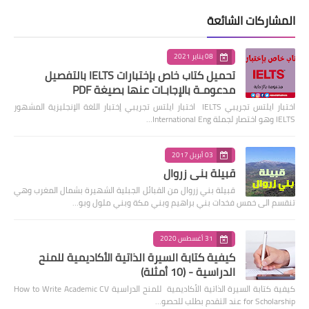
المشاركات الشائعة
08 يناير 2021
تحميل كتاب خاص بإختبارات IELTS بالتفصيل
مدعومـة بالإجابـات عنها بصيغة PDF
اختبار ايلتس تجريبي IELTS اختبار ايلتس تجريبي إختبار اللغة الإنجليزية المشهور
IELTS وهو اختصار لجملة International Eng…
03 أبريل 2017
قبيلة بني زروال
قبيلة بني زروال من القبائل الجبلية الشهيرة بشمال المغرب وهي
تنقسم الى خمس فخدات بني براهيم وبني مكة وبني ملول وبو…
31 أغسطس 2020
كيفية كتابة السيرة الذاتية الأكاديمية للمنح
الدراسية - (10 أمثلة)
كيفية كتابة السيرة الذاتية الأكاديمية للمنح الدراسية How to Write Academic CV
for Scholarship عند التقدم بطلب للحصو…