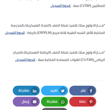
للمظليين (CI/TAP) بسلا :
شروط التسجيل
*مـبـاراة ولوج سلك تلاميذ ضباط الصف (الصحة العسكرية) بالمدرسة
الملكية للأطر الشبه الطبية للالة مريم (ERPPLM) بالرباط :
شروط التسجيل
*مـبـاراة ولوج سلك تلاميذ ضباط الصف (الرياضة العسكرية) بالمركز
الرياضي(CS/FAR) للقوات المسلحة الملكية بسلا :
شروط التسجيل
نشر
تغريد
مشاركة
LinkedIn
Twitter
Facebook
حفظ
مشاركة
إرسال
Email
Whatsapp
Pinterest