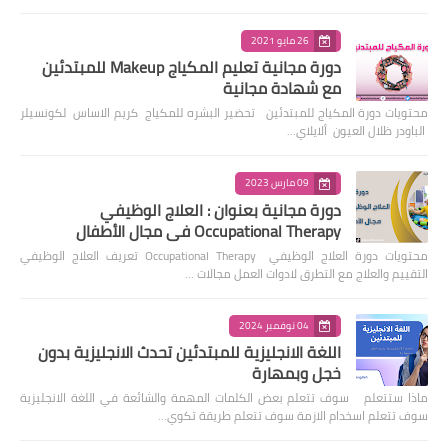
26 مايو 2021
دورة مجانية تعليم المكياج Makeup للمبتدئين
مع شهادة مجانية
محتويات دورة المكياج للمبتدئين تحضير البشره للمكياج كريم الاساس لكونسيلر
الباودر ظلال العيون ألايلاي…
09 مارس 2023
دورة مجانية بعنوان : العلاج الوظيفي
Occupational Therapy في مجال الأطفال
محتويات دورة العلاج الوظيفي Occupational Therapy تعريف العلاج الوظيفي
التقييم والعلاج مع التطرق لادوات العمل مجالات …
04 نوفمبر 2024
اللغة الانجليزية للمبتدئين تحدث الانجليزية بدون
خجل وبمهارة
ماذا ستتعلم سوف تتعلم بعض الكلمات المهمة والشائعة في اللغة الانجليزية
سوف تتعلم اسخدام الازمة سوف تتعلم طريقة تكوي…