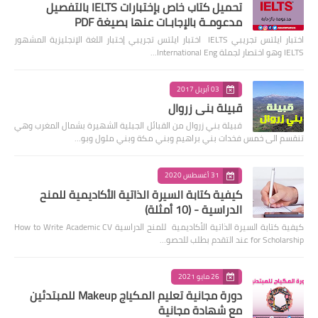
تحميل كتاب خاص بإختبارات IELTS بالتفصيل
مدعومـة بالإجابـات عنها بصيغة PDF
اختبار ايلتس تجريبي IELTS اختبار ايلتس تجريبي إختبار اللغة الإنجليزية المشهور
IELTS وهو اختصار لجملة International Eng…
03 أبريل 2017
قبيلة بني زروال
قبيلة بني زروال من القبائل الجبلية الشهيرة بشمال المغرب وهي
تنقسم الى خمس فخدات بني براهيم وبني مكة وبني ملول وبو…
31 أغسطس 2020
كيفية كتابة السيرة الذاتية الأكاديمية للمنح
الدراسية - (10 أمثلة)
كيفية كتابة السيرة الذاتية الأكاديمية للمنح الدراسية How to Write Academic CV
for Scholarship عند التقدم بطلب للحصو…
26 مايو 2021
دورة مجانية تعليم المكياج Makeup للمبتدئين
مع شهادة مجانية