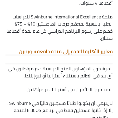
أقصاها 4 سنوات.
منحة Swinburne International Excellence للدراسات
العليا: بالنسبة لمعظم درجات الماجستير: 10٪ – 75٪
خصم على رسوم البرنامج الدراسي كل عام لمدة أقصاها
سنتان.
معايير الأهلية للتقدم إلى منحة حامعة سوينبرن
المرشحون المؤهلون للمنح الدراسية هم مواطنون في
أي بلد في العالم باستثناء أستراليا أو نيوزيلندا.
المقيمون الدائمون في أستراليا غير مؤهلين.
لا ينبغي أن يكونوا طلابًا مسجلين حاليًا في Swinburne ،
إلا إذا كانوا مسجلين فقط في برنامج ELICOS لمنحة
البكالوريوس.