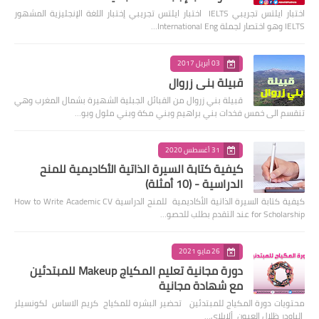
اختبار ايلتس تجريبي IELTS اختبار ايلتس تجريبي إختبار اللغة الإنجليزية المشهور
IELTS وهو اختصار لجملة International Eng…
03 أبريل 2017
قبيلة بني زروال
قبيلة بني زروال من القبائل الجبلية الشهيرة بشمال المغرب وهي
تنقسم الى خمس فخدات بني براهيم وبني مكة وبني ملول وبو…
31 أغسطس 2020
كيفية كتابة السيرة الذاتية الأكاديمية للمنح
الدراسية - (10 أمثلة)
كيفية كتابة السيرة الذاتية الأكاديمية للمنح الدراسية How to Write Academic CV
for Scholarship عند التقدم بطلب للحصو…
26 مايو 2021
دورة مجانية تعليم المكياج Makeup للمبتدئين
مع شهادة مجانية
محتويات دورة المكياج للمبتدئين تحضير البشره للمكياج كريم الاساس لكونسيلر
الباودر ظلال العيون ألايلاي…