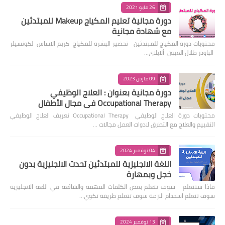
26 مايو 2021
دورة مجانية تعليم المكياج Makeup للمبتدئين
مع شهادة مجانية
محتويات دورة المكياج للمبتدئين تحضير البشره للمكياج كريم الاساس لكونسيلر
الباودر ظلال العيون ألايلاي…
09 مارس 2023
دورة مجانية بعنوان : العلاج الوظيفي
Occupational Therapy في مجال الأطفال
محتويات دورة العلاج الوظيفي Occupational Therapy تعريف العلاج الوظيفي
التقييم والعلاج مع التطرق لادوات العمل مجالات …
04 نوفمبر 2024
اللغة الانجليزية للمبتدئين تحدث الانجليزية بدون
خجل وبمهارة
ماذا ستتعلم سوف تتعلم بعض الكلمات المهمة والشائعة في اللغة الانجليزية
سوف تتعلم اسخدام الازمة سوف تتعلم طريقة تكوي…
13 نوفمبر 2024