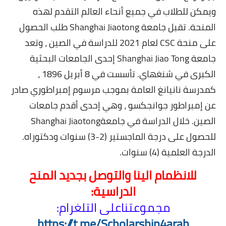
ويمكن للطلاب في جميع أنحاء العالم التقدم لهذه
المنحة. تقبل جامعة
Shanghai Jiaotong
طلب الحصول
على منحة
CSC
لعام 2021 للدراسة في الصين ، وتعد
جامعة
Shanghai Jiao Tong
إحدى الجامعات البحثية
الكبرى في شنغهاي. تأسست في 8 أبريل 1896 ،
كمدرسة نانيانغ العامة بموجب مرسوم إمبراطوري صادر
عن إمبراطور جوانجكسو ، وهي إحدى أقدم جامعات
الصين. خلال الدراسة في جامعة
Shanghai Jiaotong
للحصول على درجة الماجستير (2-3) سنوات ودكتوراه.
الدرجة العلمية (4) سنوات
.
للانظمام الينا والتوصل بجديد المنح
الدراسية:
مجموعتنا
على التلغرام:
https://t.me/Scholarship4arab