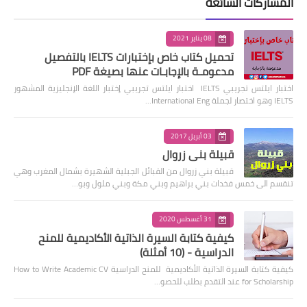
المشاركات الشائعة
08 يناير 2021
تحميل كتاب خاص بإختبارات IELTS بالتفصيل
مدعومـة بالإجابـات عنها بصيغة PDF
اختبار ايلتس تجريبي IELTS اختبار ايلتس تجريبي إختبار اللغة الإنجليزية المشهور
IELTS وهو اختصار لجملة International Eng…
03 أبريل 2017
قبيلة بني زروال
قبيلة بني زروال من القبائل الجبلية الشهيرة بشمال المغرب وهي
تنقسم الى خمس فخدات بني براهيم وبني مكة وبني ملول وبو…
31 أغسطس 2020
كيفية كتابة السيرة الذاتية الأكاديمية للمنح
الدراسية - (10 أمثلة)
كيفية كتابة السيرة الذاتية الأكاديمية للمنح الدراسية How to Write Academic CV
for Scholarship عند التقدم بطلب للحصو…