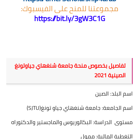
مجموعتنا للمنح على الفيسبوك:
https://bit.ly/3gW3C1G
تفاصيل بخصوص منحة جامعة شنغهاي جياوتونغ
الصينية 2021
اسم البلد: الصين
اسم الجامعة: جامعة شنغهاي جياو تونغ
(SJTU)
مستوى
الدراسة: البكالوريوس والماجستير والدكتوراه
التغطية المالية: ممول