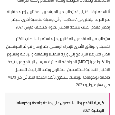
الأكاديمية وخطابات التوصية ومجال الاهتمام وخطة الدراسة
.
أثناء عملية الاختيار ، قد يُطلب من المرشحين المختارين إجراء مقابلة
عبر البريد الإلكتروني / سكايب أو أي وسيلة مناسبة أخرى. سيتم
إخطار مقدم الطلب بنتيجة الاختيار بحلول منتصف مارس 2021
.
سيُطلب من المتقدمين المختارين ملء استمارات الطلب الأكثر
تفصيلاً والوثائق الأخرى للإجراء الرسمي. يتم إرسال قوائم المرشحين
الذين اختارهم البرنامج إلى وزارة التعليم والثقافة والرياضة والعلوم
والتكنولوجيا
(MEXT)
للموافقة النهائية. سيعلن البرنامج عن نتيجة
الاختيار النهائية للمتقدمين المختارين ويتخذ الترتيبات لتسجيل
جامعة يوكوهاما الوطنية. سيكون تأكيد المنحة النهائي من
MEXT
في نهاية يوليو 2021
.
كيفية التقدم بطلب للحصول على منحة جامعة يوكوهاما
الوطنية 2021