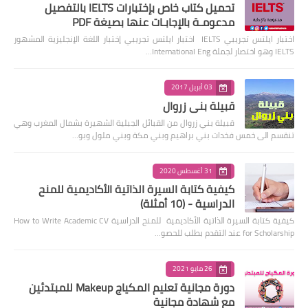
تحميل كتاب خاص بإختبارات IELTS بالتفصيل
مدعومـة بالإجابـات عنها بصيغة PDF
اختبار ايلتس تجريبي IELTS اختبار ايلتس تجريبي إختبار اللغة الإنجليزية المشهور
IELTS وهو اختصار لجملة International Eng…
03 أبريل 2017
قبيلة بني زروال
قبيلة بني زروال من القبائل الجبلية الشهيرة بشمال المغرب وهي
تنقسم الى خمس فخدات بني براهيم وبني مكة وبني ملول وبو…
31 أغسطس 2020
كيفية كتابة السيرة الذاتية الأكاديمية للمنح
الدراسية - (10 أمثلة)
كيفية كتابة السيرة الذاتية الأكاديمية للمنح الدراسية How to Write Academic CV
for Scholarship عند التقدم بطلب للحصو…
26 مايو 2021
دورة مجانية تعليم المكياج Makeup للمبتدئين
مع شهادة مجانية