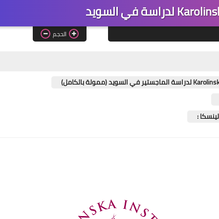
الحجم
ينسكا :