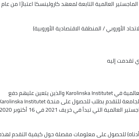
ماجستير العالمية التابعة لمعهد كارولينسكا اعتبارًا من عام
اتحاد الأوروبي / المنطقة الاقتصادية الأوروبية)
ذي تقدمت إليه
سيتم دعوة جميع المتقدمين لبرامج الماجستير العالمية في Karolinska Institutet والذين يتعين عليهم دفع
الرسوم الدراسية ودفعوا رسوم التقديم للقبول بالجامعة للتقدم بطلب للحصول على منحة olinska Institutet
Global Master. ستفتح طلبات الالتحاق ببرامج الماجستير العالمية التي تبدأ في خريف 2021 في 16 أكتوبر
 أدناه) للحصول على معلومات مفصلة حول كيفية التقدم لهذه