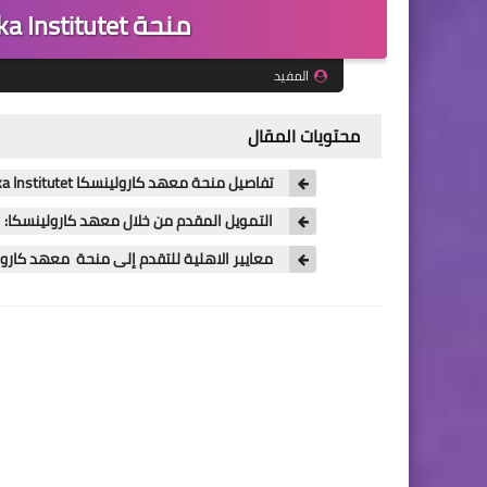
منحة Karolinska Institutet لدراسة في السويد
المفيد
محتويات المقال
تفاصيل منحة معهد كارولينسكا Karolinska Institutet لدراسة الماجستير في السويد (ممولة بالكامل)
التمويل المقدم من خلال معهد كارولينسكا:
معايير الاهلية للتقدم إلى منحة معهد كارول