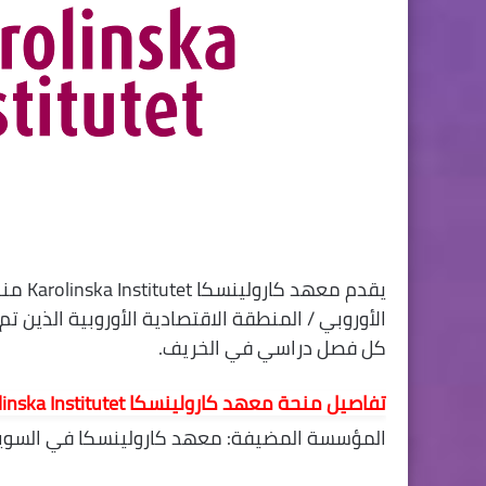
يقدم م
الأوروبي / المنطقة الاقتصادية الأوروبية الذين ت
كل فصل دراسي في الخريف.
تفاصيل منحة معهد كارولينسكا Karolinska Institutet لدراسة الماجستير في السويد (ممولة بالكامل)
المؤسسة المضيفة: معهد كارولينسكا في السوي