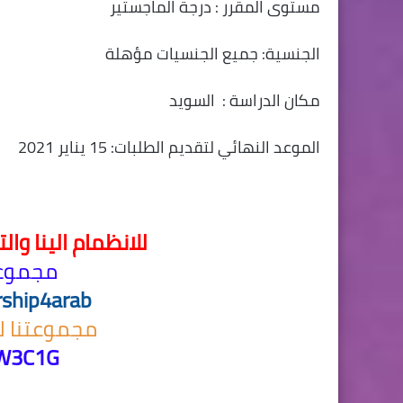
مستوى المقرر : درجة الماجستير
الجنسية: جميع الجنسيات مؤهلة
مكان الدراسة :
السويد
الموعد النهائي لتقديم الطلبات: 15 يناير 2021
للانظمام الينا وا
مجموعت
rship4arab
مجموعتنا ل
3gW3C1G