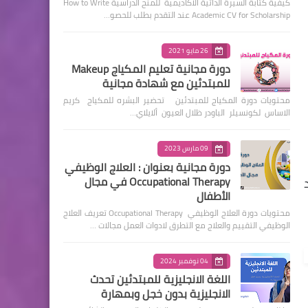
كيفية كتابة السيرة الذاتية الأكاديمية للمنح الدراسية How to Write
Academic CV for Scholarship عند التقدم بطلب للحصو…
26 مايو 2021
دورة مجانية تعليم المكياج Makeup
للمبتدئين مع شهادة مجانية
محتويات دورة المكياج للمبتدئين تحضير البشره للمكياج كريم
الاساس لكونسيلر الباودر ظلال العيون ألايلاي…
09 مارس 2023
دورة مجانية بعنوان : العلاج الوظيفي
Occupational Therapy في مجال
د
الأطفال
محتويات دورة العلاج الوظيفي Occupational Therapy تعريف العلاج
الوظيفي التقييم والعلاج مع التطرق لادوات العمل مجالات …
04 نوفمبر 2024
اللغة الانجليزية للمبتدئين تحدث
الانجليزية بدون خجل وبمهارة