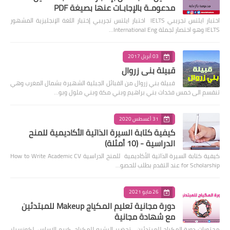
مدعومـة بالإجابـات عنها بصيغة PDF
اختبار ايلتس تجريبي IELTS اختبار ايلتس تجريبي إختبار اللغة الإنجليزية المشهور
IELTS وهو اختصار لجملة International Eng…
03 أبريل 2017
قبيلة بني زروال
قبيلة بني زروال من القبائل الجبلية الشهيرة بشمال المغرب وهي
تنقسم الى خمس فخدات بني براهيم وبني مكة وبني ملول وبو…
31 أغسطس 2020
كيفية كتابة السيرة الذاتية الأكاديمية للمنح
الدراسية - (10 أمثلة)
كيفية كتابة السيرة الذاتية الأكاديمية للمنح الدراسية How to Write Academic CV
for Scholarship عند التقدم بطلب للحصو…
26 مايو 2021
دورة مجانية تعليم المكياج Makeup للمبتدئين
مع شهادة مجانية
محتويات دورة المكياج للمبتدئين تحضير البشره للمكياج كريم الاساس لكونسيلر