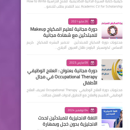
كيفية كتابة السيرة الذاتية الأكاديمية للمنح الدراسية How to Write
Academic CV for Scholarship عند التقدم بطلب للحصو…
26 مايو 2021
دورة مجانية تعليم المكياج Makeup
للمبتدئين مع شهادة مجانية
محتويات دورة المكياج للمبتدئين تحضير البشره للمكياج كريم
الاساس لكونسيلر الباودر ظلال العيون ألايلاي…
09 مارس 2023
دورة مجانية بعنوان : العلاج الوظيفي
Occupational Therapy في مجال
الأطفال
محتويات دورة العلاج الوظيفي Occupational Therapy تعريف العلاج
الوظيفي التقييم والعلاج مع التطرق لادوات العمل مجالات …
04 نوفمبر 2024
اللغة الانجليزية للمبتدئين تحدث
الانجليزية بدون خجل وبمهارة