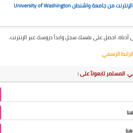
كيفية التقدم للحصول على دورات مجانية عبر الإنترنت من جامعة واشنطن University of Washington
أدناه.
احصل على نفسك سجل وابدأ دروسك عبر الإنترنت.
لرابط الرسمي
مي المستمر تابعونآ على :
نا
نا