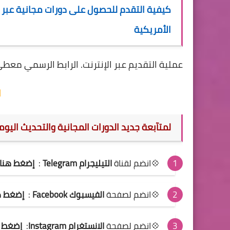
الأمريكية
عملية التقديم عبر الإنترنت.
الرابط الرسمي معطى 
ا
لمتآبعة جديد الدورات المجانية والتحديث اليو
💠انضم لقناة
التيليجرام Telegram
:
إضغط هنا
💠انضم لصفحة
الفيسبوك Facebook
:
إضغط ه
💠انضم لصفحة
الانستغرام Instagram
:
إضغط ه