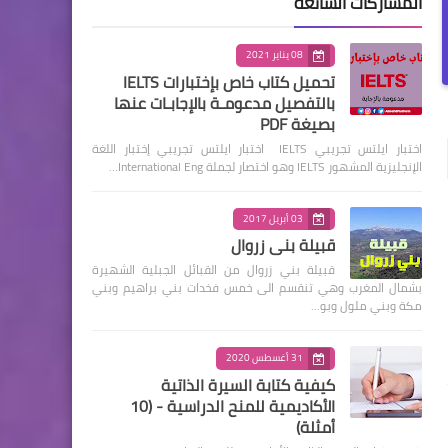
المشاركات الشائعة
08 يناير 2021
تحميل كتاب خاص بإختبارات IELTS
بالتفصيل مدعومـة بالإجابـات عنها
بصيغة PDF
اختبار ايلتس تجريبي IELTS اختبار ايلتس تجريبي إختبار اللغة
الإنجليزية المشهور IELTS وهو اختصار لجملة International Eng…
03 أبريل 2017
قبيلة بني زروال
قبيلة بني زروال من القبائل الجبلية الشهيرة
بشمال المغرب وهي تنقسم الى خمس فخدات بني براهيم وبني
مكة وبني ملول وبو…
31 أغسطس 2020
كيفية كتابة السيرة الذاتية
الأكاديمية للمنح الدراسية - (10
أمثلة)