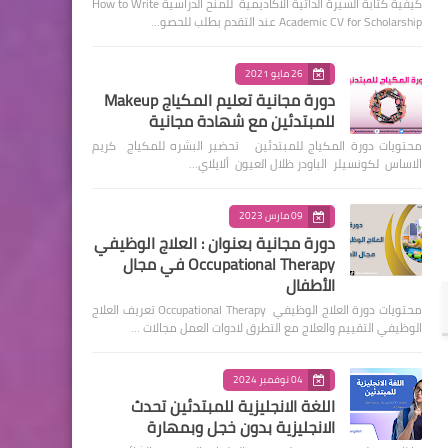
كيفية كتابة السيرة الذاتية الأكاديمية للمنح الدراسية How to Write
Academic CV for Scholarship عند التقدم بطلب للحصو…
26 مايو 2021
دورة مجانية تعليم المكياج Makeup
للمبتدئين مع شهادة مجانية
محتويات دورة المكياج للمبتدئين تحضير البشره للمكياج كريم
الاساس لكونسيلر الباودر ظلال العيون ألايلاي…
09 مارس 2023
دورة مجانية بعنوان : العلاج الوظيفي
Occupational Therapy في مجال
الأطفال
محتويات دورة العلاج الوظيفي Occupational Therapy تعريف العلاج
الوظيفي التقييم والعلاج مع التطرق لادوات العمل مجالات …
04 نوفمبر 2024
اللغة الانجليزية للمبتدئين تحدث
الانجليزية بدون خجل وبمهارة