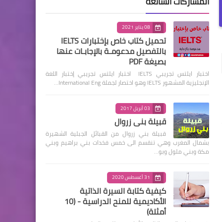
المشاركات الشائعة
08 يناير 2021
تحميل كتاب خاص بإختبارات IELTS
بالتفصيل مدعومـة بالإجابـات عنها
بصيغة PDF
اختبار ايلتس تجريبي IELTS اختبار ايلتس تجريبي إختبار اللغة
الإنجليزية المشهور IELTS وهو اختصار لجملة International Eng…
03 أبريل 2017
قبيلة بني زروال
قبيلة بني زروال من القبائل الجبلية الشهيرة
بشمال المغرب وهي تنقسم الى خمس فخدات بني براهيم وبني
مكة وبني ملول وبو…
31 أغسطس 2020
كيفية كتابة السيرة الذاتية
الأكاديمية للمنح الدراسية - (10
أمثلة)