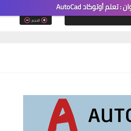
 تعلم أوتوكاد AutoCad
الحجم