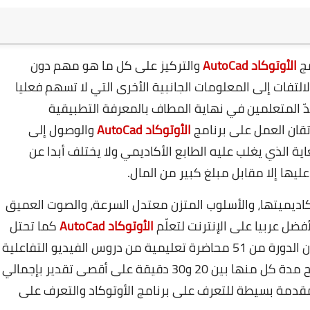
مج
الأوتوكاد AutoCad
والتركيز على كل ما هو مهم دون
لتفات إلى المعلومات الجانبية الأخرى التي لا تسهم فعليا
دّ المتعلمين في نهاية المطاف بالمعرفة التطبيقية
تقان العمل على برنامج
الأوتوكاد AutoCad
والوصول إلى
ية الذي يغلب عليه الطابع الأكاديمي ولا يختلف أبدا عن
عليها إلا مقابل مبلغ كبير من المال.
اديميتها، والأسلوب المتزن معتدل السرعة، والصوت العميق
ضل عربيا على الإنترنت لتعلّم
الأوتوكاد AutoCad
كما تحتل
مرتبة متقدمة إن قارنتها بالدورات الأجنبية. تتكون الدورة من 51 محاضرة تعليمية من دروس الفيديو التفاعلية
عالية الجودة والدقة ومتوسطة المدة بحيث تتراوح مدة كل منها بين 20 و30 دقيقة على أقصى تقدير بإجمالي
بمقدمة بسيطة للتعرف على برنامج الأوتوكاد والتعرف على