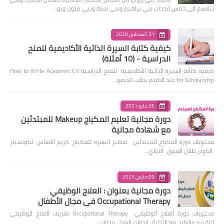
تنقسم الى خمس فخدات بني براهيم وبني مكة وبني ملول وبو…
31 أغسطس 2020
كيفية كتابة السيرة الذاتية الأكاديمية للمنح
الدراسية - (10 أمثلة)
كيفية كتابة السيرة الذاتية الأكاديمية للمنح الدراسية How to Write Academic CV
for Scholarship عند التقدم بطلب للحصو…
26 مايو 2021
دورة مجانية تعليم المكياج Makeup للمبتدئين
مع شهادة مجانية
محتويات دورة المكياج للمبتدئين تحضير البشره للمكياج كريم الاساس لكونسيلر
الباودر ظلال العيون ألايلاي…
09 مارس 2023
دورة مجانية بعنوان : العلاج الوظيفي
Occupational Therapy في مجال الأطفال
محتويات دورة العلاج الوظيفي Occupational Therapy تعريف العلاج الوظيفي
التقييم والعلاج مع التطرق لادوات العمل مجالات …