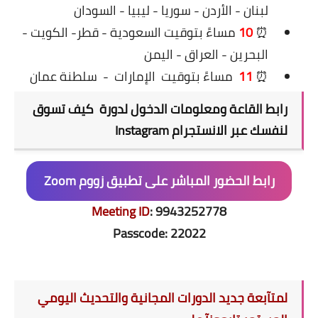
لبنان - الأردن - سوريا - ليبيا - السودان
⏰
10
مساءً بتوقيت السعودية -
قطر
- الكويت -
البحرين - العراق - اليمن
⏰
11
مساءً بتوقيت
الإمارات
-
سلطنة عمان
رابط القاعة ومعلومات الدخول ل
دورة كيف تسوق
لنفسك عبر الانستجرام Instagram
رابط الحضور المباشر على
تطبيق زووم Zoom
Meeting ID
:
9943252778
Passcode: 22022
لمتآبعة جديد الدورات المجانية والتحديث اليومي