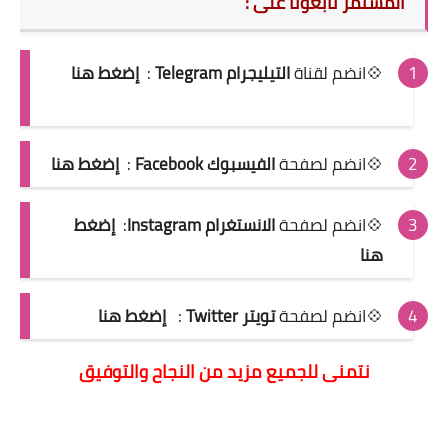
المستمر تابعونآ على :
💠انضم لقناة
التيليجرام Telegram
:
إضغط هنا
💠انضم لصفحة
الفيسبوك Facebook
:
إضغط هنا
💠انضم لصفحة
الانستغرام Instagram
:
إضغط
هنا
💠انضم لصفحة
تويتر Twitter
:
إضغط هنا
ن
تمنى للجميع مزيد من النجاح والتوفيق