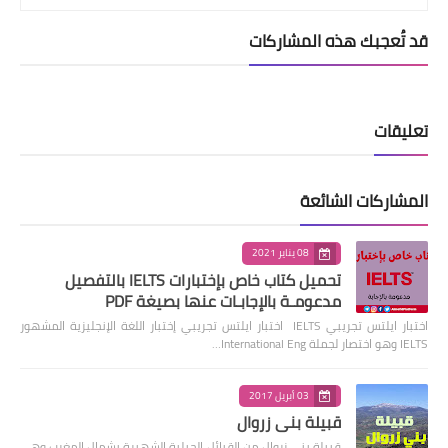
قد تُعجبك هذه المشاركات
تعليقات
المشاركات الشائعة
08 يناير 2021
تحميل كتاب خاص بإختبارات IELTS بالتفصيل
مدعومـة بالإجابـات عنها بصيغة PDF
اختبار ايلتس تجريبي IELTS اختبار ايلتس تجريبي إختبار اللغة الإنجليزية المشهور
IELTS وهو اختصار لجملة International Eng…
03 أبريل 2017
قبيلة بني زروال
قبيلة بني زروال من القبائل الجبلية الشهيرة بشمال المغرب وهي