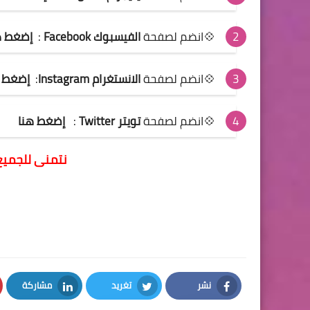
💠انضم لصفحة
الفيسبوك Facebook
:
إضغط ه
💠انضم لصفحة
الانستغرام Instagram
:
إضغط ه
💠انضم لصفحة
تويتر Twitter
:
إضغط هنا
ن
تمنى للجميع 
نشر
تغريد
مشاركة
LinkedIn
Twitter
Facebook