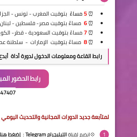
⏰
5
مساءً
بتوقيت المغرب - تونس - الجزائ
⏰
6
مساءً بتوقيت مصر- فلسطين - لبنان - ا
⏰
7
مساءً بتوقيت السعودية -
قطر
- الكوي
⏰
8
مساءً بتوقيت
الإمارات
-
سلطنة عم
رابط القاعة ومعلومات الدخول ل
دورة أداة أبدع مع
رابط الحضور المبا
347407
لمتآبعة جديد الدورات المجانية والتحديث اليومي 
💠انضم لقناة
التيليجرام Telegram
:
إضغط هنا