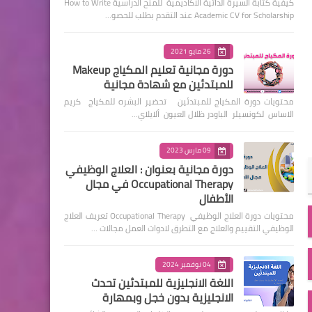
كيفية كتابة السيرة الذاتية الأكاديمية للمنح الدراسية How to Write
Academic CV for Scholarship عند التقدم بطلب للحصو…
26 مايو 2021
دورة مجانية تعليم المكياج Makeup
للمبتدئين مع شهادة مجانية
محتويات دورة المكياج للمبتدئين تحضير البشره للمكياج كريم
الاساس لكونسيلر الباودر ظلال العيون ألايلاي…
09 مارس 2023
دورة مجانية بعنوان : العلاج الوظيفي
Occupational Therapy في مجال
الأطفال
محتويات دورة العلاج الوظيفي Occupational Therapy تعريف العلاج
الوظيفي التقييم والعلاج مع التطرق لادوات العمل مجالات …
04 نوفمبر 2024
اللغة الانجليزية للمبتدئين تحدث
الانجليزية بدون خجل وبمهارة