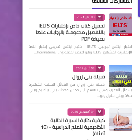
المشاركات الشائعة
08 يناير 2021
تحميل كتاب خاص بإختبارات IELTS
بالتفصيل مدعومـة بالإجابـات عنها
بصيغة PDF
اختبار ايلتس تجريبي IELTS اختبار ايلتس تجريبي إختبار اللغة
الإنجليزية المشهور IELTS وهو اختصار لجملة International Eng…
03 أبريل 2017
قبيلة بني زروال
قبيلة بني زروال من القبائل الجبلية الشهيرة
بشمال المغرب وهي تنقسم الى خمس فخدات بني براهيم وبني
مكة وبني ملول وبو…
31 أغسطس 2020
كيفية كتابة السيرة الذاتية
الأكاديمية للمنح الدراسية - (10
أمثلة)