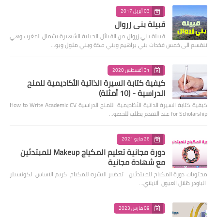
03 أبريل 2017
قبيلة بني زروال
قبيلة بني زروال من القبائل الجبلية الشهيرة بشمال المغرب وهي
تنقسم الى خمس فخدات بني براهيم وبني مكة وبني ملول وبو…
31 أغسطس 2020
كيفية كتابة السيرة الذاتية الأكاديمية للمنح
الدراسية - (10 أمثلة)
كيفية كتابة السيرة الذاتية الأكاديمية للمنح الدراسية How to Write Academic CV
for Scholarship عند التقدم بطلب للحصو…
26 مايو 2021
دورة مجانية تعليم المكياج Makeup للمبتدئين
مع شهادة مجانية
محتويات دورة المكياج للمبتدئين تحضير البشره للمكياج كريم الاساس لكونسيلر
الباودر ظلال العيون ألايلاي…
09 مارس 2023