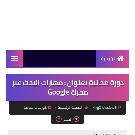
الرئيسية
دورات مجانية
دورة مجانية بعنوان : مهارات البحث عبر
كورسات مجانية
محرك Google
منح دراسية
KingOfshadow8
الصفحة الرئيسية
كورسات مجانية
مقالات مفيدة
الحجم
تعلم اللغات