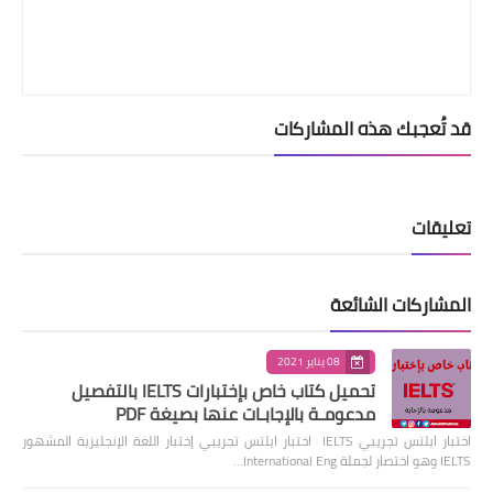
قد تُعجبك هذه المشاركات
تعليقات
المشاركات الشائعة
08 يناير 2021
تحميل كتاب خاص بإختبارات IELTS بالتفصيل
مدعومـة بالإجابـات عنها بصيغة PDF
اختبار ايلتس تجريبي IELTS اختبار ايلتس تجريبي إختبار اللغة الإنجليزية المشهور
IELTS وهو اختصار لجملة International Eng…