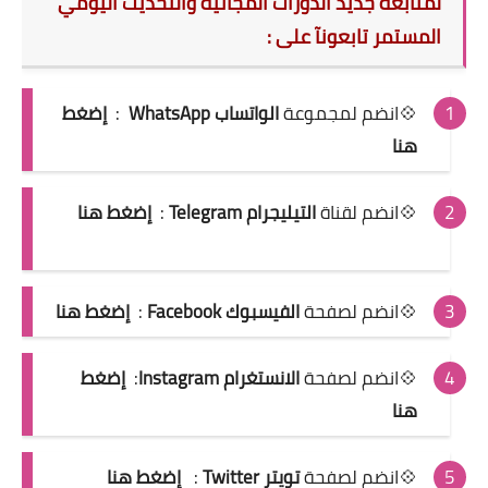
لمتآبعة جديد الدورات المجانية والتحديث اليومي
المستمر تابعونآ على :
💠انضم
لمجموعة
الواتساب WhatsApp
:
إضغط
هنا
💠انضم لقناة
التيليجرام Telegram
:
إضغط هنا
💠انضم لصفحة
الفيسبوك Facebook
:
إضغط هنا
💠انضم لصفحة
الانستغرام Instagram
:
إضغط
هنا
💠انضم لصفحة
تويتر Twitter
:
إضغط هنا