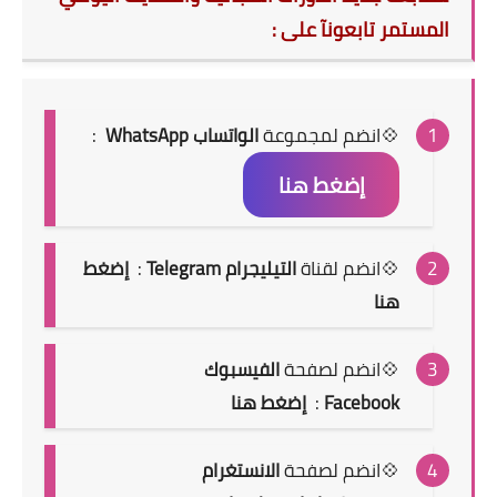
المستمر تابعونآ على :
💠انضم
لمجموعة
الواتساب WhatsApp
:
إضغط هنا
💠انضم لقناة
التيليجرام Telegram
:
إضغط
هنا
💠انضم لصفحة
الفيسبوك
Facebook
:
إضغط هنا
💠انضم لصفحة
الانستغرام