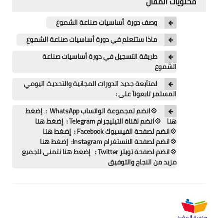
محتويات المقال
اللغة الانجليزية
وصف دورة أساسيات صناعة الشموع
الوظيفة
ماذا ستتعلم في دورة أساسيات صناعة الشموع
إعلاميات
طريقة التسجيل في دورة أساسيات صناعة
الشموع
التعليم
لمتآبعة جديد الدورات المجانية والتحديث اليومي
الصحة
المستمر تابعونآ على :
💠انضم لمجموعة الواتساب WhatsApp : إضغط
هنا 💠انضم لقناة التيليجرام Telegram : إضغط هنا
💠انضم لصفحة الفيسبوك Facebook : إضغط هنا
💠انضم لصفحة الانستغرام Instagram: إضغط هنا
💠انضم لصفحة تويتر Twitter : إضغط هنا نتمنى للجميع
مزيد من النجاح والتوفيق