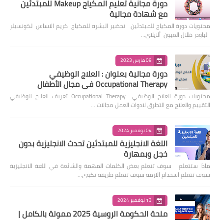
دورة مجانية تعليم المكياج Makeup للمبتدئين
مع شهادة مجانية
محتويات دورة المكياج للمبتدئين تحضير البشره للمكياج كريم الاساس لكونسيلر
الباودر ظلال العيون ألايلاي…
09 مارس 2023
دورة مجانية بعنوان : العلاج الوظيفي
Occupational Therapy في مجال الأطفال
محتويات دورة العلاج الوظيفي Occupational Therapy تعريف العلاج الوظيفي
التقييم والعلاج مع التطرق لادوات العمل مجالات …
04 نوفمبر 2024
اللغة الانجليزية للمبتدئين تحدث الانجليزية بدون
خجل وبمهارة
ماذا ستتعلم سوف تتعلم بعض الكلمات المهمة والشائعة في اللغة الانجليزية
سوف تتعلم اسخدام الازمة سوف تتعلم طريقة تكوي…
13 نوفمبر 2024
منحة الحكومة الروسية 2025 ممولة بالكامل |