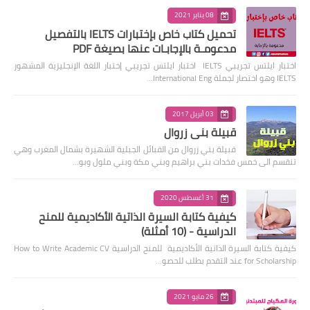
08 يناير 2021
تحميل كتاب خاص بإختبارات IELTS بالتفصيل
مدعومـة بالإجابـات عنها بصيغة PDF
اختبار ايلتس تجريبي IELTS اختبار ايلتس تجريبي إختبار اللغة الإنجليزية المشهور
IELTS وهو اختصار لجملة International Eng…
03 أبريل 2017
قبيلة بني زروال
قبيلة بني زروال من القبائل الجبلية الشهيرة بشمال المغرب وهي
تنقسم الى خمس فخدات بني براهيم وبني مكة وبني ملول وبو…
31 أغسطس 2020
كيفية كتابة السيرة الذاتية الأكاديمية للمنح
الدراسية - (10 أمثلة)
كيفية كتابة السيرة الذاتية الأكاديمية للمنح الدراسية How to Write Academic CV
for Scholarship عند التقدم بطلب للحصو…
26 مايو 2021