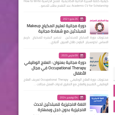
كيفية كتابة السيرة الذاتية الأكاديمية للمنح الدراسية How to Write
Academic CV for Scholarship عند التقدم بطلب للحصو…
26 مايو 2021
دورة مجانية تعليم المكياج Makeup
للمبتدئين مع شهادة مجانية
محتويات دورة المكياج للمبتدئين تحضير البشره للمكياج كريم
الاساس لكونسيلر الباودر ظلال العيون ألايلاي…
09 مارس 2023
دورة مجانية بعنوان : العلاج الوظيفي
Occupational Therapy في مجال
الأطفال
محتويات دورة العلاج الوظيفي Occupational Therapy تعريف العلاج
الوظيفي التقييم والعلاج مع التطرق لادوات العمل مجالات …
04 نوفمبر 2024
اللغة الانجليزية للمبتدئين تحدث
الانجليزية بدون خجل وبمهارة