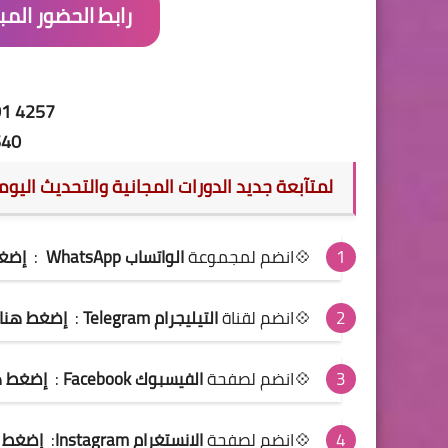
رابط الحضور المبا
01 4257
540
لمتآبعة جديد الدورات المجانية والتحديث اليو
💠انضم
لمجموعة
الواتساب WhatsApp
:
إضغط
💠انضم لقناة
التيليجرام Telegram
:
إضغط هنا
💠انضم لصفحة
الفيسبوك Facebook
:
إضغط ه
💠انضم لصفحة
الانستغرام Instagram
:
إضغط ه