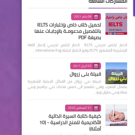
المشاركات الشائعة
08 يناير 2021
تحميل كتاب خاص بإختبارات IELTS
بالتفصيل مدعومـة بالإجابـات عنها
بصيغة PDF
اختبار ايلتس تجريبي IELTS اختبار ايلتس تجريبي إختبار اللغة
الإنجليزية المشهور IELTS وهو اختصار لجملة International Eng…
03 أبريل 2017
قبيلة بني زروال
قبيلة بني زروال من القبائل الجبلية الشهيرة
بشمال المغرب وهي تنقسم الى خمس فخدات بني براهيم وبني
مكة وبني ملول وبو…
31 أغسطس 2020
كيفية كتابة السيرة الذاتية
الأكاديمية للمنح الدراسية - (10
أمثلة)