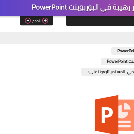
بة في البوربوينت PowerPoint
الحجم
Powe
ومي المستمر تابعونآ على :