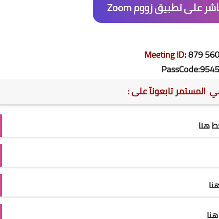
شر على تطبيق زووم Zoom
Meeting ID
:
879 56
PassCode:
954
مي المستمر تابعونآ على :
 هنا
نا
نا