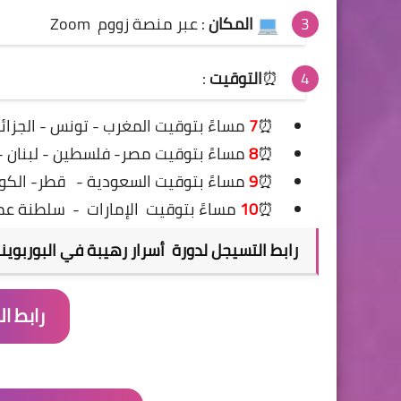
المكان
: عبر منصة زووم Zoom
⏰
التوقيت
:
⏰
7
مساءً
بتوقيت المغرب - تونس - الجزائر
⏰
8
مساءً بتوقيت مصر- فلسطين - لبنان - ال
⏰
9
مساءً بتوقيت السعودية -
قطر- الكوي
⏰
10
مساءً بتوقيت
الإمارات
-
سلطنة عم
رابط التسيجل ل
دورة أسرار رهيبة في البوربوينت erPoint
رابط ا