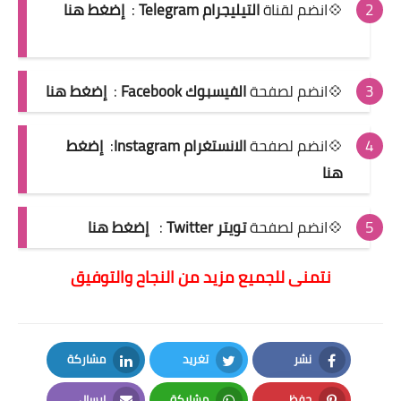
💠انضم لقناة
التيليجرام Telegram
:
إضغط هنا
💠انضم لصفحة
الفيسبوك Facebook
:
إضغط هنا
💠انضم لصفحة
الانستغرام Instagram
:
إضغط
هنا
💠انضم لصفحة
تويتر Twitter
:
إضغط هنا
نتمنى للجميع مزيد من النجاح والتوفيق
نشر
تغريد
مشاركة
LinkedIn
Twitter
Facebook
حفظ
مشاركة
إرسال