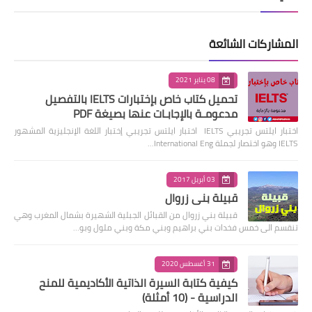
المشاركات الشائعة
08 يناير 2021
تحميل كتاب خاص بإختبارات IELTS بالتفصيل
مدعومـة بالإجابـات عنها بصيغة PDF
اختبار ايلتس تجريبي IELTS اختبار ايلتس تجريبي إختبار اللغة الإنجليزية المشهور
IELTS وهو اختصار لجملة International Eng…
03 أبريل 2017
قبيلة بني زروال
قبيلة بني زروال من القبائل الجبلية الشهيرة بشمال المغرب وهي
تنقسم الى خمس فخدات بني براهيم وبني مكة وبني ملول وبو…
31 أغسطس 2020
كيفية كتابة السيرة الذاتية الأكاديمية للمنح
الدراسية - (10 أمثلة)