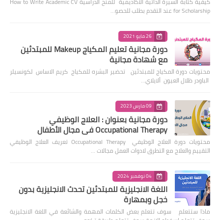
كيفية كتابة السيرة الذاتية الأكاديمية للمنح الدراسية How to Write Academic CV
for Scholarship عند التقدم بطلب للحصو…
26 مايو 2021
دورة مجانية تعليم المكياج Makeup للمبتدئين
مع شهادة مجانية
محتويات دورة المكياج للمبتدئين تحضير البشره للمكياج كريم الاساس لكونسيلر
الباودر ظلال العيون ألايلاي…
09 مارس 2023
دورة مجانية بعنوان : العلاج الوظيفي
Occupational Therapy في مجال الأطفال
محتويات دورة العلاج الوظيفي Occupational Therapy تعريف العلاج الوظيفي
التقييم والعلاج مع التطرق لادوات العمل مجالات …
04 نوفمبر 2024
اللغة الانجليزية للمبتدئين تحدث الانجليزية بدون
خجل وبمهارة
ماذا ستتعلم سوف تتعلم بعض الكلمات المهمة والشائعة في اللغة الانجليزية