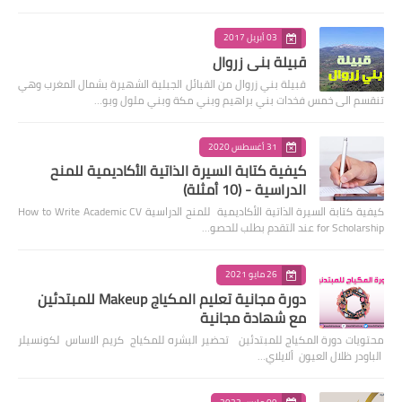
03 أبريل 2017
قبيلة بني زروال
قبيلة بني زروال من القبائل الجبلية الشهيرة بشمال المغرب وهي
تنقسم الى خمس فخدات بني براهيم وبني مكة وبني ملول وبو…
31 أغسطس 2020
كيفية كتابة السيرة الذاتية الأكاديمية للمنح
الدراسية - (10 أمثلة)
كيفية كتابة السيرة الذاتية الأكاديمية للمنح الدراسية How to Write Academic CV
for Scholarship عند التقدم بطلب للحصو…
26 مايو 2021
دورة مجانية تعليم المكياج Makeup للمبتدئين
مع شهادة مجانية
محتويات دورة المكياج للمبتدئين تحضير البشره للمكياج كريم الاساس لكونسيلر
الباودر ظلال العيون ألايلاي…