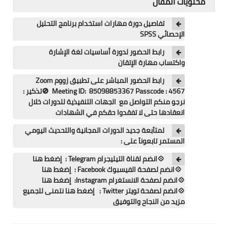
محتويات المقال
اللغة الانجليزية
تفاصيل دورة مهارات استخدام برنامج التحليل
الوظيفة
الإحصائي SPSS
إعلاميات
رابط الحضور لدورة أساسيات لغة الإشارة
واكتساب مهارة الإتقان
التعليم
رابط الحضور المباشر على تطبيق زووم Zoom
Meeting ID: 85098853367 Passcode : 4567 🚫تذكير :
الصحة
نرجو منكم التواصل مع الجهات التنفيذية للدورات خلال
انعقادها حتى لا تفقدوا حقكم في الشهادات
لمتآبعة جديد الدورات المجانية والتحديث اليومي
المستمر تابعونآ على :
💠انضم لقناة التيليجرام Telegram : إضغط هنا
💠انضم لصفحة الفيسبوك Facebook : إضغط هنا
💠انضم لصفحة الانستغرام Instagram: إضغط هنا
💠انضم لصفحة تويتر Twitter : إضغط هنا نتمنى للجميع
مزيد من النجاح والتوفيق