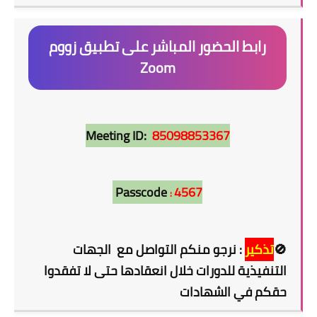
رابط الحضور المباشر على تطبيق زووم
Zoom
Meeting ID:
85098853367
Passcode
4567
:
🚫
تذكير
: نرجو منكم التواصل مع الجهات
التنفيذية للدورات خلال انعقادها حتى لا تفقدوا
حقكم في الشهادات