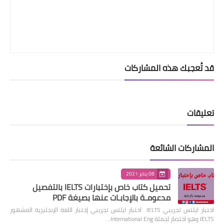
قد تُعجبك هذه المشاركات
تعليقات
المشاركات الشائعة
08 يناير 2021
تحميل كتاب خاص بإختبارات IELTS بالتفصيل
مدعومـة بالإجابـات عنها بصيغة PDF
اختبار ايلتس تجريبي IELTS اختبار ايلتس تجريبي إختبار اللغة الإنجليزية المشهور
IELTS وهو اختصار لجملة International Eng…