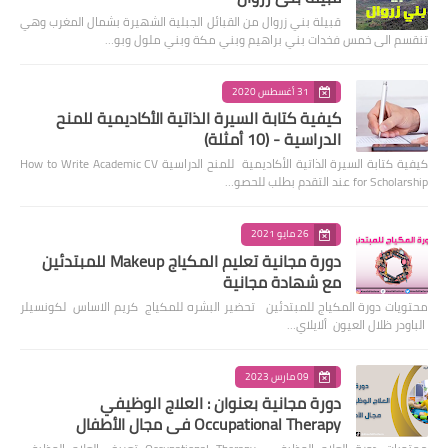
قبيلة بني زروال من القبائل الجبلية الشهيرة بشمال المغرب وهي
تنقسم الى خمس فخدات بني براهيم وبني مكة وبني ملول وبو…
31 أغسطس 2020
كيفية كتابة السيرة الذاتية الأكاديمية للمنح
الدراسية - (10 أمثلة)
كيفية كتابة السيرة الذاتية الأكاديمية للمنح الدراسية How to Write Academic CV
for Scholarship عند التقدم بطلب للحصو…
26 مايو 2021
دورة مجانية تعليم المكياج Makeup للمبتدئين
مع شهادة مجانية
محتويات دورة المكياج للمبتدئين تحضير البشره للمكياج كريم الاساس لكونسيلر
الباودر ظلال العيون ألايلاي…
09 مارس 2023
دورة مجانية بعنوان : العلاج الوظيفي
Occupational Therapy في مجال الأطفال