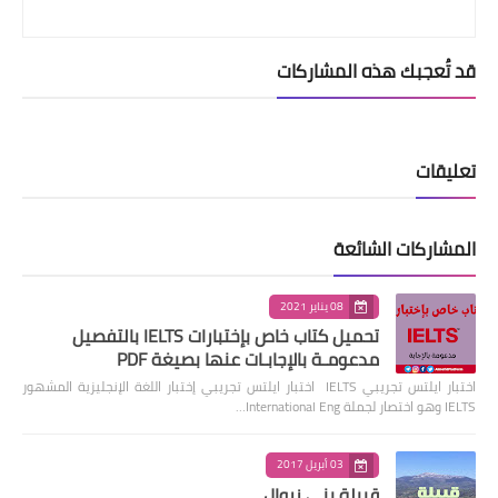
قد تُعجبك هذه المشاركات
تعليقات
المشاركات الشائعة
08 يناير 2021
تحميل كتاب خاص بإختبارات IELTS بالتفصيل
مدعومـة بالإجابـات عنها بصيغة PDF
اختبار ايلتس تجريبي IELTS اختبار ايلتس تجريبي إختبار اللغة الإنجليزية المشهور
IELTS وهو اختصار لجملة International Eng…
03 أبريل 2017
قبيلة بني زروال