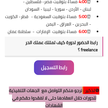
⏰
4:00
مساءً بتوقيت مصر- فلسطين -
لبنان - الأردن - سوريا - ليبيا - السودان
⏰
5:00
مساءً بتوقيت السعودية -
قطر- الكويت
- البحرين - العراق - اليمن
⏰
6:00
مساءً بتوقيت
الإمارات
-
سلطنة عمان
رابط
الحضور لدورة كيف تمتلك عملك الحر
freelance ؟
رابط التسجيل
🚫تذكير :
نرجو منكم التواصل مع
ال
جهات التنفيذية
للدورات خلال انعقاد
ها
حتى لا تفقدوا حقكم في
الشهادات