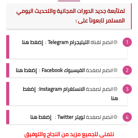
لمتآبعة جديد الدورات المجانية والتحديث اليومي
المستمر تابعونآ على :
💠انضم لقناة
التيليجرام Telegram
:
إضغط هنا
💠انضم لصفحة
الفيسبوك Facebook
:
إضغط هنا
💠انضم لصفحة
الانستغرام Instagram
:
إضغط
هنا
💠انضم لصفحة
تويتر Twitter
:
إضغط هنا
نتمنى للجميع مزيد من النجاح والتوفيق