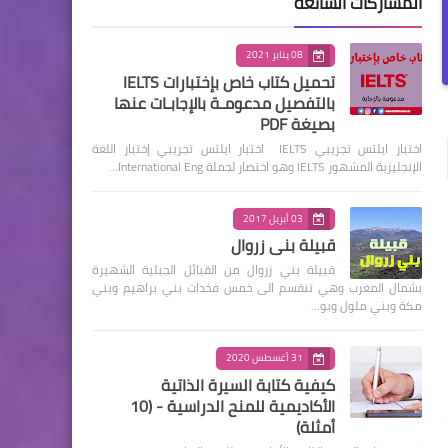
المشاركات الشائعة
08 يناير 2021
تحميل كتاب خاص بإختبارات IELTS
بالتفصيل مدعومـة بالإجابـات عنها
بصيغة PDF
اختبار ايلتس تجريبي IELTS اختبار ايلتس تجريبي إختبار اللغة
الإنجليزية المشهور IELTS وهو اختصار لجملة International Eng…
03 أبريل 2017
قبيلة بني زروال
قبيلة بني زروال من القبائل الجبلية الشهيرة
بشمال المغرب وهي تنقسم الى خمس فخدات بني براهيم وبني
مكة وبني ملول وبو…
31 أغسطس 2020
كيفية كتابة السيرة الذاتية
الأكاديمية للمنح الدراسية - (10
أمثلة)