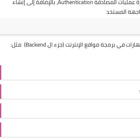
من حيث التحكم بقواعد البيانات وبرمجة API وإدارة عمليات المصادقة Authentication، بالإضافة إلى إنشاء
واجهة المستخد
 برمجة مواقع الإنترنت (جزء ال Backend) مثل: