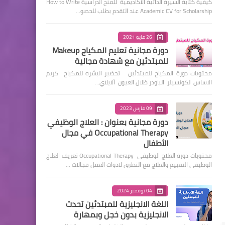
كيفية كتابة السيرة الذاتية الأكاديمية للمنح الدراسية How to Write
Academic CV for Scholarship عند التقدم بطلب للحصو…
26 مايو 2021
دورة مجانية تعليم المكياج Makeup
للمبتدئين مع شهادة مجانية
محتويات دورة المكياج للمبتدئين تحضير البشره للمكياج كريم
الاساس لكونسيلر الباودر ظلال العيون ألايلاي…
09 مارس 2023
دورة مجانية بعنوان : العلاج الوظيفي
Occupational Therapy في مجال
الأطفال
محتويات دورة العلاج الوظيفي Occupational Therapy تعريف العلاج
الوظيفي التقييم والعلاج مع التطرق لادوات العمل مجالات …
04 نوفمبر 2024
اللغة الانجليزية للمبتدئين تحدث
الانجليزية بدون خجل وبمهارة