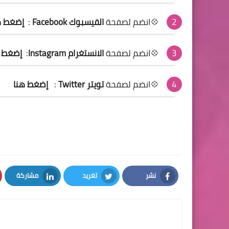
💠انضم لصفحة
الفيسبوك Facebook
:
إضغط ه
💠انضم لصفحة
الانستغرام Instagram
:
إضغط ه
💠انضم لصفحة
تويتر Twitter
:
إضغط هنا
نشر
تغريد
مشاركة
LinkedIn
Twitter
Facebook