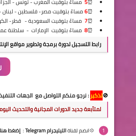
⏰
5
مساءً
بتوقيت المغرب - تونس - الجزائ
⏰
6
مساءً بتوقيت مصر- فلسطين - لبنان - ال
⏰
7
مساءً بتوقيت السعودية -
قطر- الكوي
⏰
8
مساءً بتوقيت
الإمارات
-
سلطنة عما
رابط التسجيل لدورة
برمجة وتطوير مواقع الإنترنت ب
ر
🚫
تذكير
: نرجو منكم التواصل مع الجهات التنفيذ
لمتآبعة جديد الدورات المجانية والتحديث اليو
💠انضم لقناة
التيليجرام Telegram
:
إضغط هنا