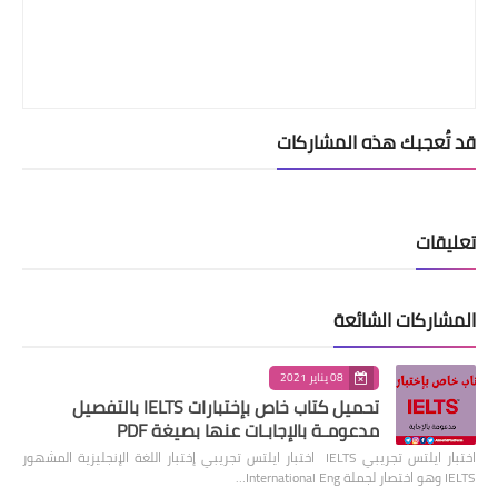
قد تُعجبك هذه المشاركات
تعليقات
المشاركات الشائعة
08 يناير 2021
تحميل كتاب خاص بإختبارات IELTS بالتفصيل
مدعومـة بالإجابـات عنها بصيغة PDF
اختبار ايلتس تجريبي IELTS اختبار ايلتس تجريبي إختبار اللغة الإنجليزية المشهور
IELTS وهو اختصار لجملة International Eng…