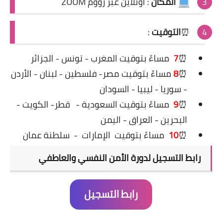
المكان
: اونلاين عبر زووم ZOOM
⏰
التوقيت
:
⏰
7
مساءً
بتوقيت المغرب - تونس - الجزائر
⏰
8
مساءً بتوقيت مصر- فلسطين - لبنان - الأردن
- سوريا - ليبيا - السودان
⏰
9
مساءً بتوقيت السعودية -
قطر- الكويت -
البحرين - العراق - اليمن
⏰
10
مساءً بتوقيت
الإمارات
-
سلطنة عمان
رابط التسجيل لدورة
الأمن النفسي والعاطفي
رابط التسجيل