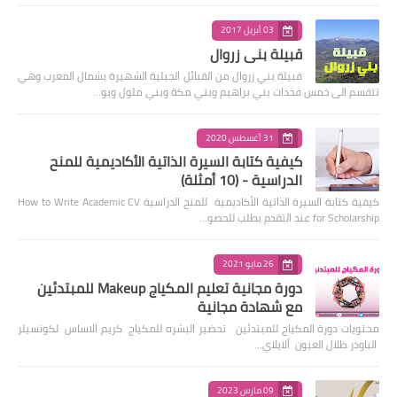
03 أبريل 2017
قبيلة بني زروال
قبيلة بني زروال من القبائل الجبلية الشهيرة بشمال المغرب وهي
تنقسم الى خمس فخدات بني براهيم وبني مكة وبني ملول وبو…
31 أغسطس 2020
كيفية كتابة السيرة الذاتية الأكاديمية للمنح
الدراسية - (10 أمثلة)
كيفية كتابة السيرة الذاتية الأكاديمية للمنح الدراسية How to Write Academic CV
for Scholarship عند التقدم بطلب للحصو…
26 مايو 2021
دورة مجانية تعليم المكياج Makeup للمبتدئين
مع شهادة مجانية
محتويات دورة المكياج للمبتدئين تحضير البشره للمكياج كريم الاساس لكونسيلر
الباودر ظلال العيون ألايلاي…
09 مارس 2023