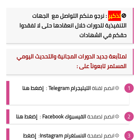
🚫
تذكير
: نرجو منكم التواصل مع الجهات
التنفيذية للدورات خلال انعقادها حتى لا تفقدوا
حقكم في الشهادات
لمتآبعة جديد الدورات المجانية والتحديث اليومي
المستمر تابعونآ على :
💠انضم لقناة
التيليجرام Telegram
:
إضغط هنا
💠انضم لصفحة
الفيسبوك Facebook
:
إضغط هنا
💠انضم لصفحة
الانستغرام Instagram
:
إضغط