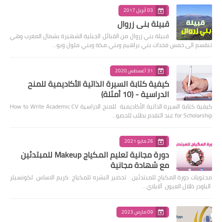
03 أبريل 2017
قبيلة بني زروال
قبيلة بني زروال من القبائل الجبلية الشهيرة بشمال المغرب وهي
تنقسم الى خمس فخدات بني براهيم وبني مكة وبني ملول وبو…
31 أغسطس 2020
كيفية كتابة السيرة الذاتية الأكاديمية للمنح
الدراسية - (10 أمثلة)
كيفية كتابة السيرة الذاتية الأكاديمية للمنح الدراسية How to Write Academic CV
for Scholarship عند التقدم بطلب للحصو…
26 مايو 2021
دورة مجانية تعليم المكياج Makeup للمبتدئين
مع شهادة مجانية
محتويات دورة المكياج للمبتدئين تحضير البشره للمكياج كريم الاساس لكونسيلر
الباودر ظلال العيون ألايلاي…
09 مارس 2023