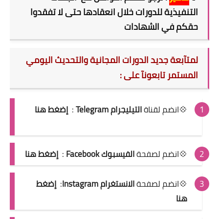
التنفيذية للدورات خلال انعقادها حتى لا تفقدوا
حقكم في الشهادات
لمتآبعة جديد الدورات المجانية والتحديث اليومي
المستمر تابعونآ على :
💠انضم لقناة
التيليجرام Telegram
:
إضغط هنا
💠انضم لصفحة
الفيسبوك Facebook
:
إضغط هنا
💠انضم لصفحة
الانستغرام Instagram
:
إضغط
هنا