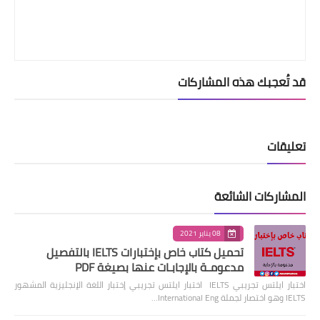
قد تُعجبك هذه المشاركات
تعليقات
المشاركات الشائعة
08 يناير 2021
تحميل كتاب خاص بإختبارات IELTS بالتفصيل
مدعومـة بالإجابـات عنها بصيغة PDF
اختبار ايلتس تجريبي IELTS اختبار ايلتس تجريبي إختبار اللغة الإنجليزية المشهور
IELTS وهو اختصار لجملة International Eng…