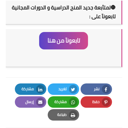
🛑لمتآبعة جديد المنح الدراسية و الدورات المجانية
تابعونآ على :
تابعونآ من هنا
نشر
تغريد
مشاركة
LinkedIn
Twitter
Facebook
حفظ
مشاركة
إرسال
Email
Whatsapp
Pinterest
طباعة
Print