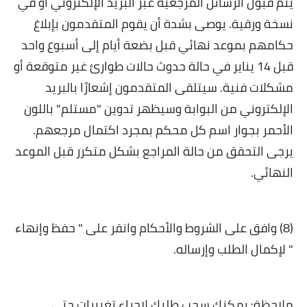
يتم قبول الرسائل المرجعية عبر البريد الإلكتروني أو في
نسخة ورقية. يوصى بشدة أن يقوم المتقدمون بإبلاغ
حكامهم بموعد نهائي قبل بضعة أيام إلى أسبوع واحد
قبل 14 يناير في حالة حدوث حالات طوارئ غير متوقعة أو
مشكلات فنية. سيتلقى المتقدمون إشعارًا بالبريد
الإلكتروني من البوابة وسيظهر تدوين "مستلم" باللون
الأحمر بجوار اسم كل محكم بمجرد اكتمال مرجعهم.
يرجى التحقق من حالة المراجع بشكل متكرر قبل الموعد
النهائي.
(8) وافق على الشروط والأحكام وانقر على " حفظ وإنهاء
" لإكمال الطلب وإرساله.
ملاحظة: يمكنك سحب طلبك لإجراء تغييرات حتى