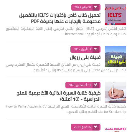
08 يناير 2021
تحميل كتاب خاص بإختبارات IELTS بالتفصيل
مدعومـة بالإجابـات عنها بصيغة PDF
اختبار ايلتس تجريبي IELTS اختبار ايلتس تجريبي إختبار اللغة الإنجليزية المشهور
IELTS وهو اختصار لجملة International Eng…
03 أبريل 2017
قبيلة بني زروال
قبيلة بني زروال من القبائل الجبلية الشهيرة بشمال المغرب وهي
تنقسم الى خمس فخدات بني براهيم وبني مكة وبني ملول وبو…
31 أغسطس 2020
كيفية كتابة السيرة الذاتية الأكاديمية للمنح
الدراسية - (10 أمثلة)
كيفية كتابة السيرة الذاتية الأكاديمية للمنح الدراسية How to Write Academic CV
for Scholarship عند التقدم بطلب للحصو…
26 مايو 2021