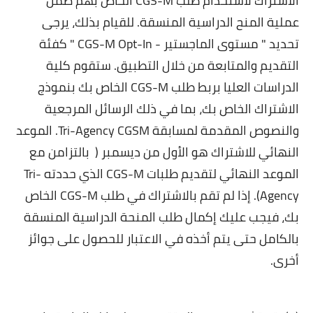
الاشتراك لاستخدام طلب CGS-M الخاص بهم ضمن
عملية المنح الدراسية المنسقة. للقيام بذلك، يرجى
تحديد " مستوى الماجستير - CGS-M Opt-In " كفئة
التقديم والمتابعة من خلال التطبيق. ستقوم كلية
الدراسات العليا بربط طلب CGS-M الخاص بك بنموذج
الاشتراك الخاص بك، بما في ذلك الرسائل المرجعية
والنصوص المقدمة لمسابقة Tri-Agency CGSM. الموعد
النهائي للاشتراك هو الأول من ديسمبر ( بالتزامن مع
الموعد النهائي لتقديم طلبات CGS-M الذي حددته Tri-
Agency). إذا لم تقم بالاشتراك في طلب CGS-M الخاص
بك، فيجب عليك إكمال طلب المنحة الدراسية المنسقة
بالكامل حتى يتم أخذه في الاعتبار للحصول على جوائز
أخرى.