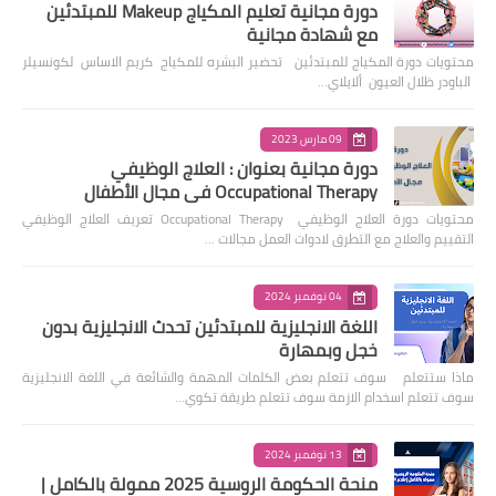
دورة مجانية تعليم المكياج Makeup للمبتدئين
مع شهادة مجانية
محتويات دورة المكياج للمبتدئين تحضير البشره للمكياج كريم الاساس لكونسيلر
الباودر ظلال العيون ألايلاي…
09 مارس 2023
دورة مجانية بعنوان : العلاج الوظيفي
Occupational Therapy في مجال الأطفال
محتويات دورة العلاج الوظيفي Occupational Therapy تعريف العلاج الوظيفي
التقييم والعلاج مع التطرق لادوات العمل مجالات …
04 نوفمبر 2024
اللغة الانجليزية للمبتدئين تحدث الانجليزية بدون
خجل وبمهارة
ماذا ستتعلم سوف تتعلم بعض الكلمات المهمة والشائعة في اللغة الانجليزية
سوف تتعلم اسخدام الازمة سوف تتعلم طريقة تكوي…
13 نوفمبر 2024
منحة الحكومة الروسية 2025 ممولة بالكامل |