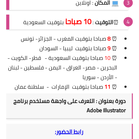
المكان
: اونلاين
10 صباحا
⏰
التوقيت
:
بتوقيت السعودية
⏰
8
صباحا بتوقيت المغرب - الجزائر- تونس
⏰
9
صباحا بتوقيت ليبيا - السودان
⏰
10
صباحا
بتوقيت السعودية -
قطر- الكويت -
البحرين - مصر- العراق - اليمن - فلسطين - لبنان
- الأردن - سوريا
⏰
11
صباحا بتوقيت
الإمارات
-
سلطنة عمان
دورة بعنوان : التعرف على واجهة مستخدم برنامج
Adobe Illustrator
‏رابط الحضور: