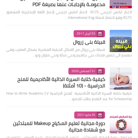
مدعومـة بالإجابـات عنها بصيغة PDF
اختبار ايلتس تجريبي IELTS اختبار ايلتس تجريبي إختبار اللغة الإنجليزية المشهور
IELTS وهو اختصار لجملة International Eng…
03 أبريل 2017
قبيلة بني زروال
قبيلة بني زروال من القبائل الجبلية الشهيرة بشمال المغرب وهي
تنقسم الى خمس فخدات بني براهيم وبني مكة وبني ملول وبو…
31 أغسطس 2020
كيفية كتابة السيرة الذاتية الأكاديمية للمنح
الدراسية - (10 أمثلة)
كيفية كتابة السيرة الذاتية الأكاديمية للمنح الدراسية How to Write Academic CV
for Scholarship عند التقدم بطلب للحصو…
26 مايو 2021
دورة مجانية تعليم المكياج Makeup للمبتدئين
مع شهادة مجانية
محتويات دورة المكياج للمبتدئين تحضير البشره للمكياج كريم الاساس لكونسيلر