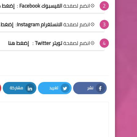
💠انضم لصفحة
الفيسبوك Facebook
:
إضغط ه
💠انضم لصفحة
الانستغرام Instagram
:
إضغط ه
💠انضم لصفحة
تويتر Twitter
:
إضغط هنا
نشر
تغريد
مشاركة
LinkedIn
Twitter
Facebook