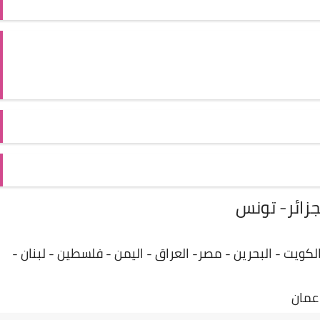
لجزائر- تونس
لكويت - البحرين - مصر- العراق - اليمن - فلسطين - لبنان -
عمان