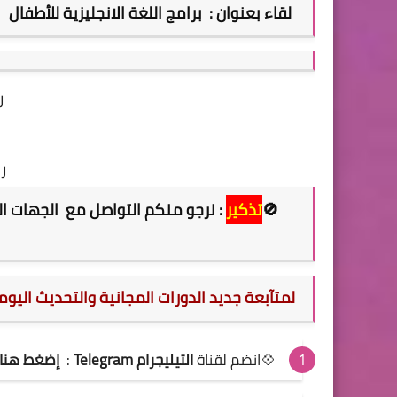
لقاء بعنوان : برامج اللغة الانجليزية للأطفال
ر
را
🚫
تذكير
: نرجو منكم التواصل مع الجهات ال
لمتآبعة جديد الدورات المجانية والتحديث اليو
💠انضم لقناة
التيليجرام Telegram
:
إضغط هنا