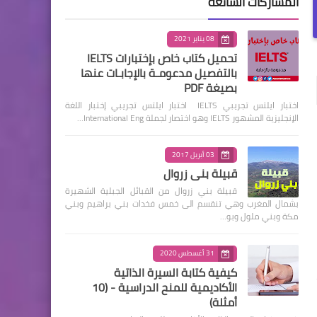
المشاركات الشائعة
08 يناير 2021
تحميل كتاب خاص بإختبارات IELTS
بالتفصيل مدعومـة بالإجابـات عنها
بصيغة PDF
اختبار ايلتس تجريبي IELTS اختبار ايلتس تجريبي إختبار اللغة
الإنجليزية المشهور IELTS وهو اختصار لجملة International Eng…
03 أبريل 2017
قبيلة بني زروال
قبيلة بني زروال من القبائل الجبلية الشهيرة
بشمال المغرب وهي تنقسم الى خمس فخدات بني براهيم وبني
مكة وبني ملول وبو…
31 أغسطس 2020
كيفية كتابة السيرة الذاتية
الأكاديمية للمنح الدراسية - (10
أمثلة)