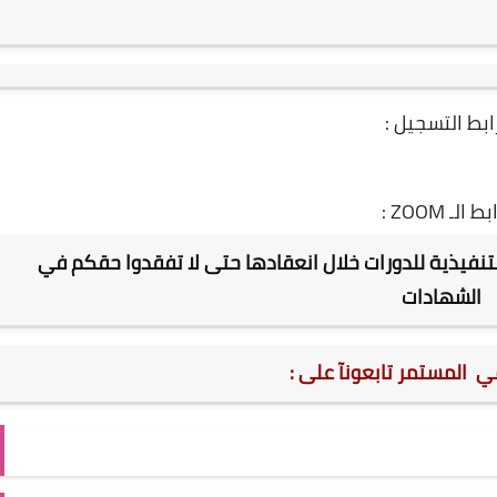
ابط
ا
لتسجيل :
بط الـ ZOOM :
تنفيذية للدورات خلال انعقادها حتى لا تفقدوا حقكم في
الشهادات
مي المستمر تابعونآ على :