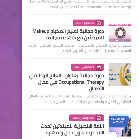
كيفية كتابة السيرة الذاتية الأكاديمية للمنح الدراسية How to Write
Academic CV for Scholarship عند التقدم بطلب للحصو…
26 مايو 2021
دورة مجانية تعليم المكياج Makeup
للمبتدئين مع شهادة مجانية
محتويات دورة المكياج للمبتدئين تحضير البشره للمكياج كريم
الاساس لكونسيلر الباودر ظلال العيون ألايلاي…
09 مارس 2023
دورة مجانية بعنوان : العلاج الوظيفي
Occupational Therapy في مجال
الأطفال
محتويات دورة العلاج الوظيفي Occupational Therapy تعريف العلاج
الوظيفي التقييم والعلاج مع التطرق لادوات العمل مجالات …
04 نوفمبر 2024
اللغة الانجليزية للمبتدئين تحدث
الانجليزية بدون خجل وبمهارة