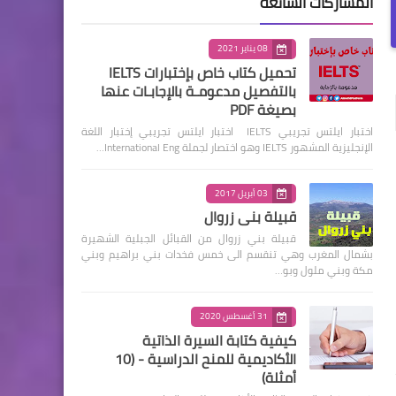
المشاركات الشائعة
08 يناير 2021
تحميل كتاب خاص بإختبارات IELTS
بالتفصيل مدعومـة بالإجابـات عنها
بصيغة PDF
اختبار ايلتس تجريبي IELTS اختبار ايلتس تجريبي إختبار اللغة
الإنجليزية المشهور IELTS وهو اختصار لجملة International Eng…
03 أبريل 2017
قبيلة بني زروال
قبيلة بني زروال من القبائل الجبلية الشهيرة
بشمال المغرب وهي تنقسم الى خمس فخدات بني براهيم وبني
مكة وبني ملول وبو…
31 أغسطس 2020
كيفية كتابة السيرة الذاتية
الأكاديمية للمنح الدراسية - (10
أمثلة)