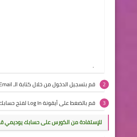
.
قم بتسجيل الدخول من خلال كتابة الـ Email و الـ Password الخاصة بك والتي أنشأت بها الحساب
قم بالضغط على أيقونة Log In لفتح حسابك
للإستفادة من الكورس على حسابك يوديمي قم با