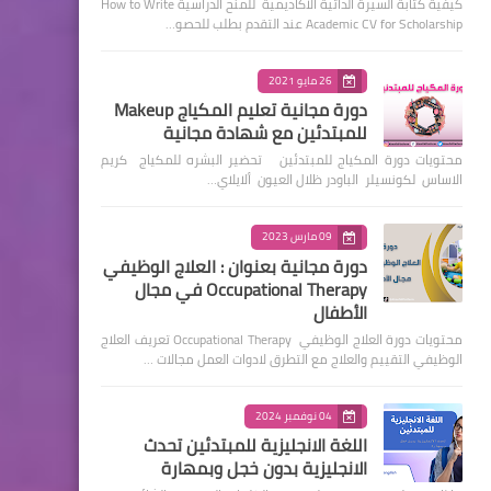
كيفية كتابة السيرة الذاتية الأكاديمية للمنح الدراسية How to Write
Academic CV for Scholarship عند التقدم بطلب للحصو…
26 مايو 2021
دورة مجانية تعليم المكياج Makeup
للمبتدئين مع شهادة مجانية
محتويات دورة المكياج للمبتدئين تحضير البشره للمكياج كريم
الاساس لكونسيلر الباودر ظلال العيون ألايلاي…
09 مارس 2023
دورة مجانية بعنوان : العلاج الوظيفي
Occupational Therapy في مجال
الأطفال
محتويات دورة العلاج الوظيفي Occupational Therapy تعريف العلاج
الوظيفي التقييم والعلاج مع التطرق لادوات العمل مجالات …
04 نوفمبر 2024
اللغة الانجليزية للمبتدئين تحدث
الانجليزية بدون خجل وبمهارة