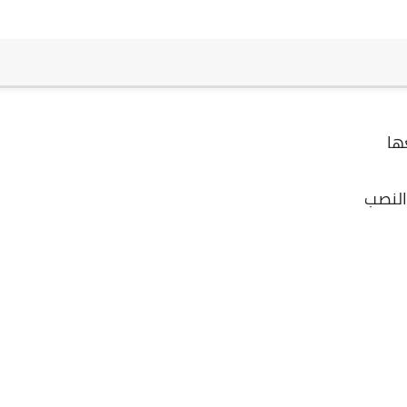
ها
النصب