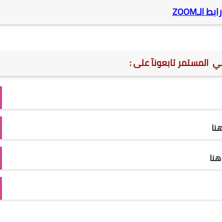
رابط الـZOOM
مي المستمر تابعونآ على :
نا
نا