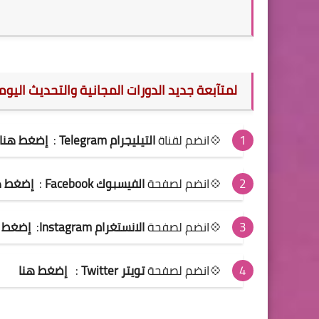
لمتآبعة جديد الدورات المجانية والتحديث اليو
💠انضم لقناة
التيليجرام Telegram
:
إضغط هنا
💠انضم لصفحة
الفيسبوك Facebook
:
إضغط ه
💠انضم لصفحة
الانستغرام Instagram
:
إضغط ه
💠انضم لصفحة
تويتر Twitter
:
إضغط هنا