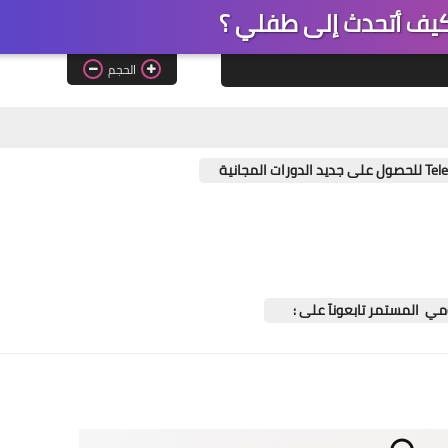
كيف أتحدث إلى طفلي ؟
الحجم
يومي المستمر تابعونآ على :