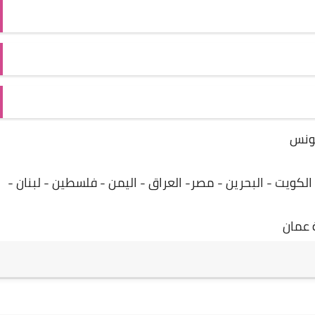
 تونس
لكويت - البحرين - مصر- العراق - اليمن - فلسطين - لبنان -
عمان