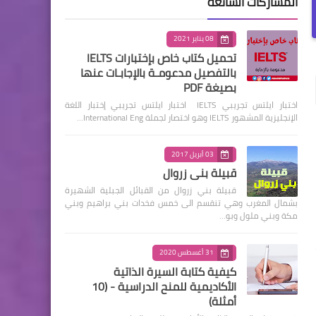
المشاركات الشائعة
08 يناير 2021
تحميل كتاب خاص بإختبارات IELTS
بالتفصيل مدعومـة بالإجابـات عنها
بصيغة PDF
اختبار ايلتس تجريبي IELTS اختبار ايلتس تجريبي إختبار اللغة
الإنجليزية المشهور IELTS وهو اختصار لجملة International Eng…
03 أبريل 2017
قبيلة بني زروال
قبيلة بني زروال من القبائل الجبلية الشهيرة
بشمال المغرب وهي تنقسم الى خمس فخدات بني براهيم وبني
مكة وبني ملول وبو…
31 أغسطس 2020
كيفية كتابة السيرة الذاتية
الأكاديمية للمنح الدراسية - (10
أمثلة)