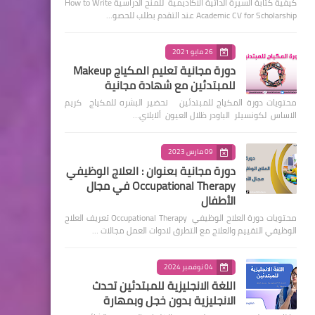
كيفية كتابة السيرة الذاتية الأكاديمية للمنح الدراسية How to Write
Academic CV for Scholarship عند التقدم بطلب للحصو…
26 مايو 2021
دورة مجانية تعليم المكياج Makeup
للمبتدئين مع شهادة مجانية
محتويات دورة المكياج للمبتدئين تحضير البشره للمكياج كريم
الاساس لكونسيلر الباودر ظلال العيون ألايلاي…
09 مارس 2023
دورة مجانية بعنوان : العلاج الوظيفي
Occupational Therapy في مجال
الأطفال
محتويات دورة العلاج الوظيفي Occupational Therapy تعريف العلاج
الوظيفي التقييم والعلاج مع التطرق لادوات العمل مجالات …
04 نوفمبر 2024
اللغة الانجليزية للمبتدئين تحدث
الانجليزية بدون خجل وبمهارة