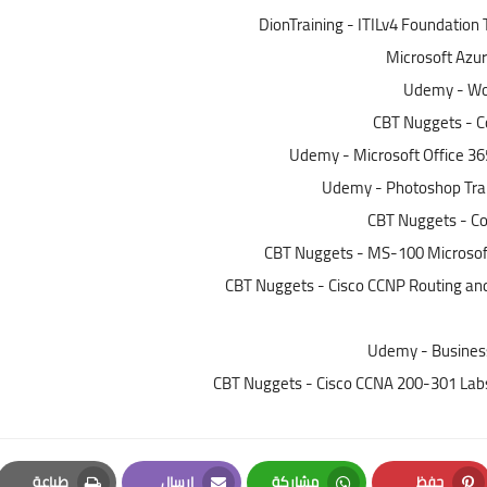
DionTraining - ITILv4 Foundation
Microsoft Azur
Udemy - Wor
CBT Nuggets - C
Udemy - Microsoft Office 36
Udemy - Photoshop Trai
CBT Nuggets - Co
CBT Nuggets - MS-100 Microsoft 
CBT Nuggets - Cisco CCNP Routing and
Udemy - Business
CBT Nuggets - Cisco CCNA 200-301 Labs 
حفظ
مشاركة
إرسال
طباعة