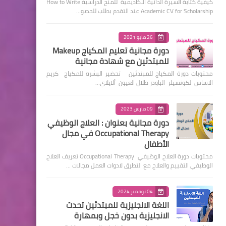
كيفية كتابة السيرة الذاتية الأكاديمية للمنح الدراسية How to Write
Academic CV for Scholarship عند التقدم بطلب للحصو…
26 مايو 2021
دورة مجانية تعليم المكياج Makeup
للمبتدئين مع شهادة مجانية
محتويات دورة المكياج للمبتدئين تحضير البشره للمكياج كريم
الاساس لكونسيلر الباودر ظلال العيون ألايلاي…
09 مارس 2023
دورة مجانية بعنوان : العلاج الوظيفي
Occupational Therapy في مجال
الأطفال
محتويات دورة العلاج الوظيفي Occupational Therapy تعريف العلاج
الوظيفي التقييم والعلاج مع التطرق لادوات العمل مجالات …
04 نوفمبر 2024
اللغة الانجليزية للمبتدئين تحدث
الانجليزية بدون خجل وبمهارة