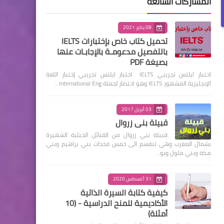
المشاركات الشائعة
08 يناير 2021
تحميل كتاب خاص بإختبارات IELTS
بالتفصيل مدعومـة بالإجابـات عنها
بصيغة PDF
اختبار ايلتس تجريبي IELTS اختبار ايلتس تجريبي إختبار اللغة
الإنجليزية المشهور IELTS وهو اختصار لجملة International Eng…
03 أبريل 2017
قبيلة بني زروال
قبيلة بني زروال من القبائل الجبلية الشهيرة
بشمال المغرب وهي تنقسم الى خمس فخدات بني براهيم وبني
مكة وبني ملول وبو…
31 أغسطس 2020
كيفية كتابة السيرة الذاتية
الأكاديمية للمنح الدراسية - (10
أمثلة)