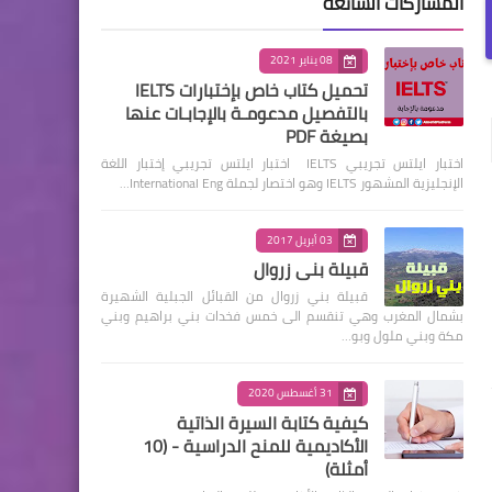
المشاركات الشائعة
08 يناير 2021
تحميل كتاب خاص بإختبارات IELTS
بالتفصيل مدعومـة بالإجابـات عنها
بصيغة PDF
اختبار ايلتس تجريبي IELTS اختبار ايلتس تجريبي إختبار اللغة
الإنجليزية المشهور IELTS وهو اختصار لجملة International Eng…
03 أبريل 2017
قبيلة بني زروال
قبيلة بني زروال من القبائل الجبلية الشهيرة
بشمال المغرب وهي تنقسم الى خمس فخدات بني براهيم وبني
مكة وبني ملول وبو…
31 أغسطس 2020
كيفية كتابة السيرة الذاتية
الأكاديمية للمنح الدراسية - (10
أمثلة)