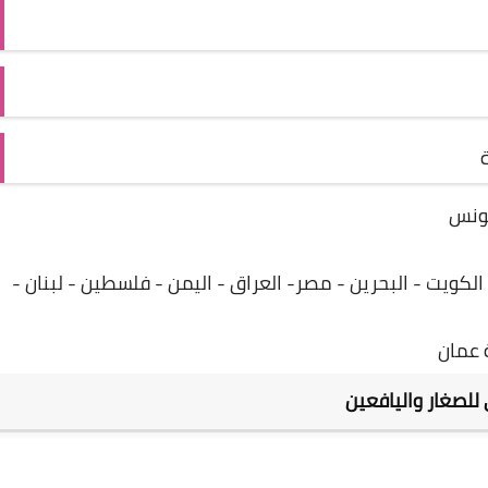
ة
 تونس
لكويت - البحرين - مصر- العراق - اليمن - فلسطين - لبنان -
عمان
للصغار واليافعين