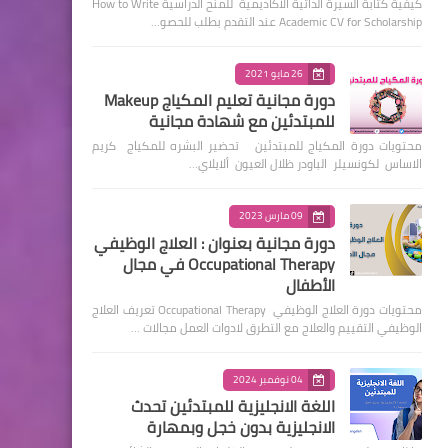
كيفية كتابة السيرة الذاتية الأكاديمية للمنح الدراسية How to Write
Academic CV for Scholarship عند التقدم بطلب للحصو…
26 مايو 2021
دورة مجانية تعليم المكياج Makeup
للمبتدئين مع شهادة مجانية
محتويات دورة المكياج للمبتدئين تحضير البشره للمكياج كريم
الاساس لكونسيلر الباودر ظلال العيون ألايلاي…
09 مارس 2023
دورة مجانية بعنوان : العلاج الوظيفي
Occupational Therapy في مجال
الأطفال
محتويات دورة العلاج الوظيفي Occupational Therapy تعريف العلاج
الوظيفي التقييم والعلاج مع التطرق لادوات العمل مجالات …
04 نوفمبر 2024
اللغة الانجليزية للمبتدئين تحدث
الانجليزية بدون خجل وبمهارة