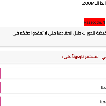
بط الـ ZOOM:
Passcode: 1
فيذية للدورات خلال انعقادها حتى لا تفقدوا حقكم في
مي المستمر تابعونآ على :
نا
نا