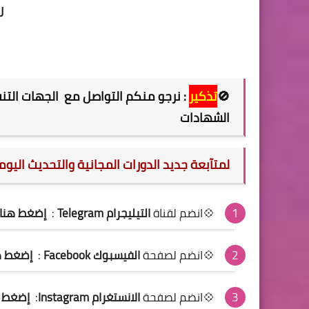
را
🚫
تذكير
: نرجو منكم التواصل مع الجهات التن
الشهادات
لمتآبعة جديد الدورات المجانية والتحديث اليو
💠انضم لقناة
التيليجرام Telegram
:
إضغط هنا
💠انضم لصفحة
الفيسبوك Facebook
:
إضغط ه
💠انضم لصفحة
الانستغرام Instagram
:
إضغط ه