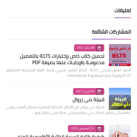
تعليقات
المشاركات الشائعة
08 يناير 2021
تحميل كتاب خاص بإختبارات IELTS بالتفصيل
مدعومـة بالإجابـات عنها بصيغة PDF
اختبار ايلتس تجريبي IELTS اختبار ايلتس تجريبي إختبار اللغة الإنجليزية المشهور
IELTS وهو اختصار لجملة International Eng…
03 أبريل 2017
قبيلة بني زروال
قبيلة بني زروال من القبائل الجبلية الشهيرة بشمال المغرب وهي
تنقسم الى خمس فخدات بني براهيم وبني مكة وبني ملول وبو…
31 أغسطس 2020
كيفية كتابة السيرة الذاتية الأكاديمية للمنح