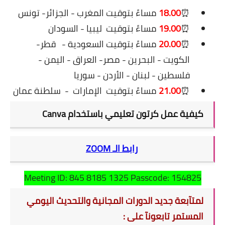
⏰
18.00
مساءً بتوقيت المغرب - الجزائر- تونس
⏰
19.00
مساءً بتوقيت ليبيا - السودان
⏰
20.00
مساءً بتوقيت السعودية -
قطر-
الكويت - البحرين - مصر- العراق - اليمن -
فلسطين - لبنان - الأردن - سوريا
⏰
21.00
مساءً بتوقيت
الإمارات
-
سلطنة عمان
كيفية عمل كرتون تعليمي باستخدام Canva
رابط الـ ZOOM
Meeting ID: 845 8185 1325 Passcode: 154825
لمتآبعة جديد الدورات المجانية والتحديث اليومي
المستمر تابعونآ على :