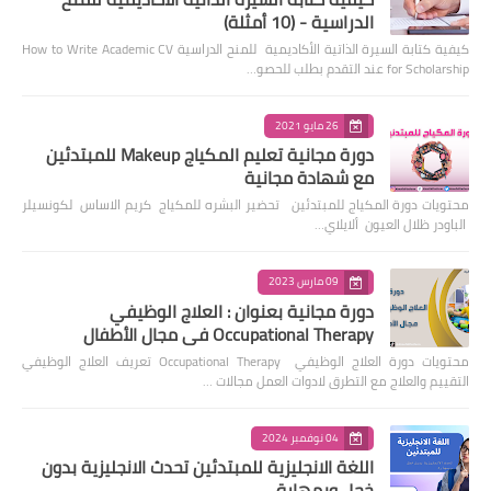
الدراسية - (10 أمثلة)
كيفية كتابة السيرة الذاتية الأكاديمية للمنح الدراسية How to Write Academic CV
for Scholarship عند التقدم بطلب للحصو…
26 مايو 2021
دورة مجانية تعليم المكياج Makeup للمبتدئين
مع شهادة مجانية
محتويات دورة المكياج للمبتدئين تحضير البشره للمكياج كريم الاساس لكونسيلر
الباودر ظلال العيون ألايلاي…
09 مارس 2023
دورة مجانية بعنوان : العلاج الوظيفي
Occupational Therapy في مجال الأطفال
محتويات دورة العلاج الوظيفي Occupational Therapy تعريف العلاج الوظيفي
التقييم والعلاج مع التطرق لادوات العمل مجالات …
04 نوفمبر 2024
اللغة الانجليزية للمبتدئين تحدث الانجليزية بدون
خجل وبمهارة