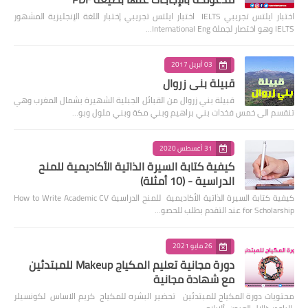
اختبار ايلتس تجريبي IELTS اختبار ايلتس تجريبي إختبار اللغة الإنجليزية المشهور
IELTS وهو اختصار لجملة International Eng…
03 أبريل 2017
قبيلة بني زروال
قبيلة بني زروال من القبائل الجبلية الشهيرة بشمال المغرب وهي
تنقسم الى خمس فخدات بني براهيم وبني مكة وبني ملول وبو…
31 أغسطس 2020
كيفية كتابة السيرة الذاتية الأكاديمية للمنح
الدراسية - (10 أمثلة)
كيفية كتابة السيرة الذاتية الأكاديمية للمنح الدراسية How to Write Academic CV
for Scholarship عند التقدم بطلب للحصو…
26 مايو 2021
دورة مجانية تعليم المكياج Makeup للمبتدئين
مع شهادة مجانية
محتويات دورة المكياج للمبتدئين تحضير البشره للمكياج كريم الاساس لكونسيلر