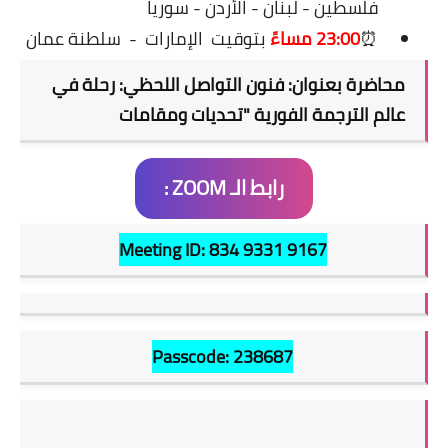
فلسطين - لبنان - الأردن - سوريا
⏰
23:00 مساءً
بتوقيت
الإمارات
-
سلطنة عمان
محاضرة بعنوان: فنون التواصل اللحظي: رحلة في
عالم الترجمة الفورية "تحديات ومقامات
رابط الـ ZOOM :
Meeting ID: 834 9331 9167
Passcode: 238687