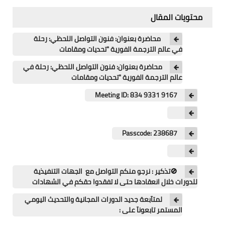
اللغة الانجليزية
محتويات المقال
الوظيفة
محاضرة بعنوان: فنون التواصل اللحظي: رحلة
في عالم الترجمة الفورية "تحديات ومقامات
إعلاميات
محاضرة بعنوان: فنون التواصل اللحظي: رحلة في
التعليم
عالم الترجمة الفورية "تحديات ومقامات
الصحة
Meeting ID: 834 9331 9167
Passcode: 238687
🚫تذكير : نرجو منكم التواصل مع الجهات التنفيذية
للدورات خلال انعقادها حتى لا تفقدوا حقكم في الشهادات
لمتآبعة جديد الدورات المجانية والتحديث اليومي
المستمر تابعونآ على :