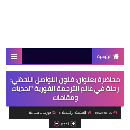
الرئيسية
دورات مجانية
محاضرة بعنوان: فنون التواصل اللحظي:
كورسات مجانية
رحلة في عالم الترجمة الفورية "تحديات
ومقامات
منح دراسية
مقالات مفيدة
newmovies
الصفحة الرئيسية
كورسات مجانية
تعلم اللغات
الحجم