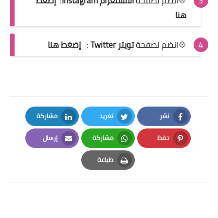
💠انضم لصفحة
الانستغرام Instagram
:
إضغط
هنا
💠انضم لصفحة
تويتر Twitter
:
إضغط هنا
نشر
تغريد
مشاركة
LinkedIn
Twitter
Facebook
حفظ
مشاركة
إرسال
Email
Whatsapp
Pinterest
طباعة
Print