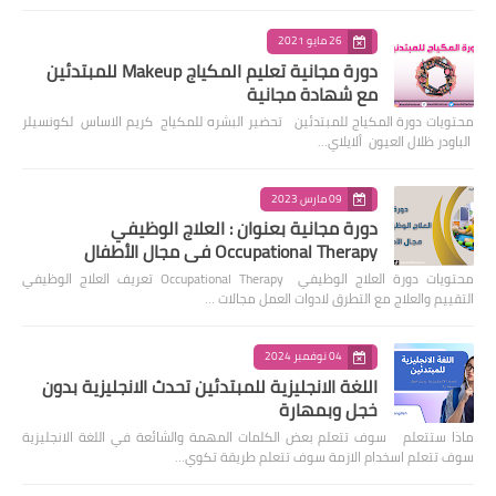
26 مايو 2021
دورة مجانية تعليم المكياج Makeup للمبتدئين
مع شهادة مجانية
محتويات دورة المكياج للمبتدئين تحضير البشره للمكياج كريم الاساس لكونسيلر
الباودر ظلال العيون ألايلاي…
09 مارس 2023
دورة مجانية بعنوان : العلاج الوظيفي
Occupational Therapy في مجال الأطفال
محتويات دورة العلاج الوظيفي Occupational Therapy تعريف العلاج الوظيفي
التقييم والعلاج مع التطرق لادوات العمل مجالات …
04 نوفمبر 2024
اللغة الانجليزية للمبتدئين تحدث الانجليزية بدون
خجل وبمهارة
ماذا ستتعلم سوف تتعلم بعض الكلمات المهمة والشائعة في اللغة الانجليزية
سوف تتعلم اسخدام الازمة سوف تتعلم طريقة تكوي…