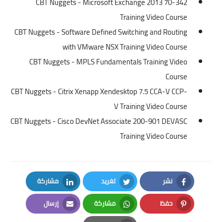
CBT Nuggets - Microsoft Exchange 2013 70-342
Training Video Course
CBT Nuggets - Software Defined Switching and Routing
with VMware NSX Training Video Course
CBT Nuggets - MPLS Fundamentals Training Video
Course
CBT Nuggets - Citrix Xenapp Xendesktop 7.5 CCA-V CCP-
V Training Video Course
CBT Nuggets - Cisco DevNet Associate 200-901 DEVASC
Training Video Course
نشر
تغريد
مشاركة
LinkedIn
Twitter
Facebook
حفظ
مشاركة
إرسال
Email
Whatsapp
Pinterest