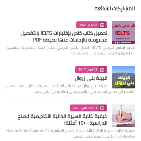
المشاركات الشائعة
08 يناير 2021
تحميل كتاب خاص بإختبارات IELTS بالتفصيل
مدعومـة بالإجابـات عنها بصيغة PDF
اختبار ايلتس تجريبي IELTS اختبار ايلتس تجريبي إختبار اللغة الإنجليزية المشهور
IELTS وهو اختصار لجملة International Eng…
03 أبريل 2017
قبيلة بني زروال
قبيلة بني زروال من القبائل الجبلية الشهيرة بشمال المغرب وهي
تنقسم الى خمس فخدات بني براهيم وبني مكة وبني ملول وبو…
31 أغسطس 2020
كيفية كتابة السيرة الذاتية الأكاديمية للمنح
الدراسية - (10 أمثلة)
كيفية كتابة السيرة الذاتية الأكاديمية للمنح الدراسية How to Write Academic CV
for Scholarship عند التقدم بطلب للحصو…